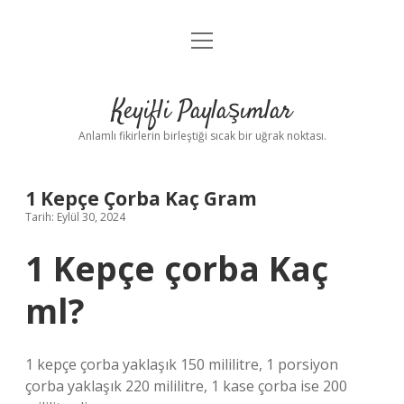
menüyü
Anasayfa
aç
Gizlilik Politikası
Keyifli Paylaşımlar
Yasal Uyarı
Anlamlı fikirlerin birleştiği sıcak bir uğrak noktası.
Hakkımızda
1 Kepçe Çorba Kaç Gram
Tarih: Eylül 30, 2024
1 Kepçe çorba Kaç
ml?
1 kepçe çorba yaklaşık 150 mililitre, 1 porsiyon
çorba yaklaşık 220 mililitre, 1 kase çorba ise 200