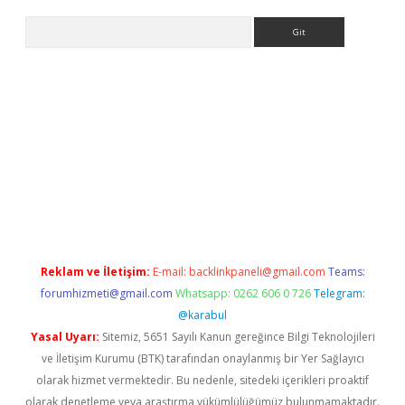
Arama
elexbett.net/
betexper.xyz
Reklam ve İletişim:
E-mail:
backlinkpaneli@gmail.com
Teams:
forumhizmeti@gmail.com
Whatsapp: 0262 606 0 726
Telegram:
@karabul
Yasal Uyarı:
Sitemiz, 5651 Sayılı Kanun gereğince Bilgi Teknolojileri
ve İletişim Kurumu (BTK) tarafından onaylanmış bir Yer Sağlayıcı
olarak hizmet vermektedir. Bu nedenle, sitedeki içerikleri proaktif
olarak denetleme veya araştırma yükümlülüğümüz bulunmamaktadır.