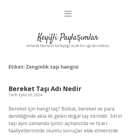
menüyü
Anasayfa
aç
Gizlilik Politikası
Keyifli Paylaşımlar
Yasal Uyarı
Anlamlı fikirlerin birleştiği sıcak bir uğrak noktası.
Hakkımızda
Etiket:
Zenginlik taşı hangisi
Bereket Taşı Adı Nedir
Tarih: Eylül 30, 2024
Bereket için hangi taş? Bolluk, bereket ve para
denildiğinde akla ilk gelen doğal taş sitrindir. Sitrin
taşı aynı zamanda işinizi açmanızda ve ticari
faaliyetlerinizde olumlu sonuçlar elde etmenizde