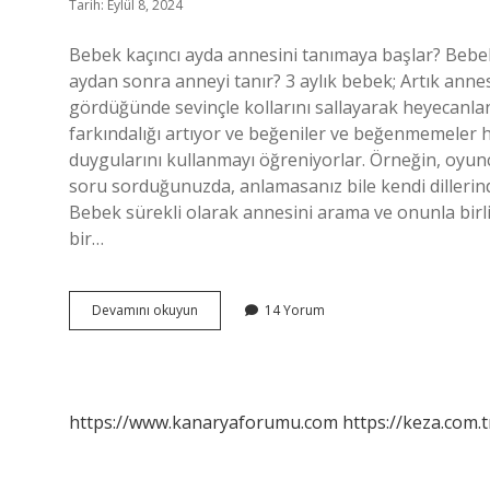
Tarih: Eylül 8, 2024
Bebek kaçıncı ayda annesini tanımaya başlar? Bebekle
aydan sonra anneyi tanır? 3 aylık bebek; Artık annesin
gördüğünde sevinçle kollarını sallayarak heyecanlana
farkındalığı artıyor ve beğeniler ve beğenmemeler hak
duygularını kullanmayı öğreniyorlar. Örneğin, oyuncak
soru sorduğunuzda, anlamasanız bile kendi dilleri
Bebek sürekli olarak annesini arama ve onunla birl
bir…
11
Devamını okuyun
14 Yorum
Aylık
Bebek
Annesini
Tanır
Mı
https://www.kanaryaforumu.com
https://keza.com.t