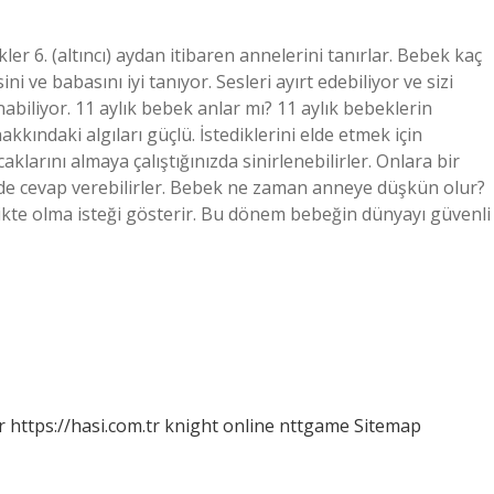
r 6. (altıncı) aydan itibaren annelerini tanırlar. Bebek kaç
i ve babasını iyi tanıyor. Sesleri ayırt edebiliyor ve sizi
biliyor. 11 aylık bebek anlar mı? 11 aylık bebeklerin
kındaki algıları güçlü. İstediklerini elde etmek için
larını almaya çalıştığınızda sinirlenebilirler. Onlara bir
nde cevap verebilirler. Bebek ne zaman anneye düşkün olur?
ikte olma isteği gösterir. Bu dönem bebeğin dünyayı güvenli
r
https://hasi.com.tr
knight online
nttgame
Sitemap