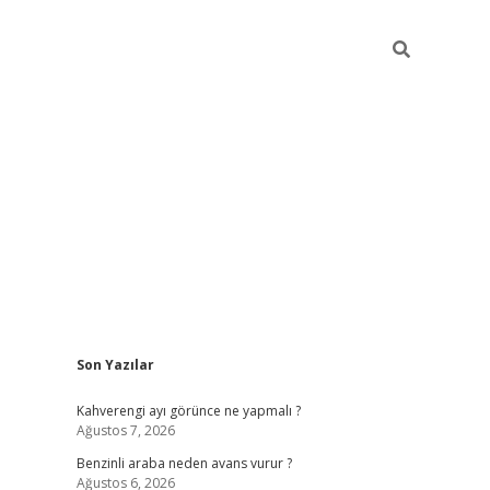
Sidebar
Son Yazılar
https://elexbett.ne
Kahverengi ayı görünce ne yapmalı ?
Ağustos 7, 2026
Benzinli araba neden avans vurur ?
Ağustos 6, 2026