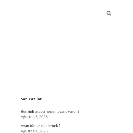
Sidebar
Son Yazılar
https://elexbett.ne
Benzinli araba neden avans vurur ?
Ağustos 6, 2026
Avan türkçe ne demek ?
Ağustos 4, 2026