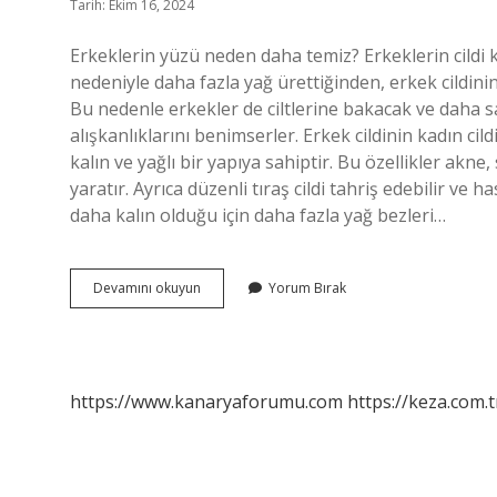
Tarih: Ekim 16, 2024
Erkeklerin yüzü neden daha temiz? Erkeklerin cildi
nedeniyle daha fazla yağ ürettiğinden, erkek cildini
Bu nedenle erkekler de ciltlerine bakacak ve daha s
alışkanlıklarını benimserler. Erkek cildinin kadın cil
kalın ve yağlı bir yapıya sahiptir. Bu özellikler akne,
yaratır. Ayrıca düzenli tıraş cildi tahriş edebilir ve h
daha kalın olduğu için daha fazla yağ bezleri…
Neden
Devamını okuyun
Yorum Bırak
Erkeklerin
Cildi
Daha
Güzel
https://www.kanaryaforumu.com
https://keza.com.t