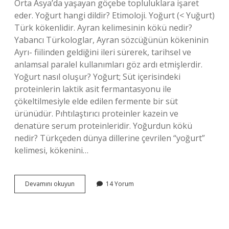
Orta Asya’da yaşayan göçebe topluluklara işaret
eder. Yoğurt hangi dildir? Etimoloji. Yoğurt (< Yuğurt)
Türk kökenlidir. Ayran kelimesinin kökü nedir?
Yabancı Türkologlar, Ayran sözcüğünün kökeninin
Ayrı- fiilinden geldiğini ileri sürerek, tarihsel ve
anlamsal paralel kullanımları göz ardı etmişlerdir.
Yoğurt nasıl oluşur? Yoğurt; Süt içerisindeki
proteinlerin laktik asit fermantasyonu ile
çökeltilmesiyle elde edilen fermente bir süt
ürünüdür. Pıhtılaştırıcı proteinler kazein ve
denatüre serum proteinleridir. Yoğurdun kökü
nedir? Türkçeden dünya dillerine çevrilen “yoğurt”
kelimesi, kökenini…
Yoğurt
Devamını okuyun
14 Yorum
Kökü
Nedir