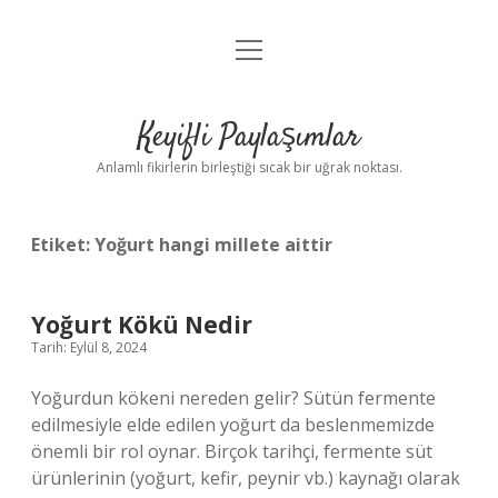
menüyü
Anasayfa
aç
Gizlilik Politikası
Keyifli Paylaşımlar
Yasal Uyarı
Anlamlı fikirlerin birleştiği sıcak bir uğrak noktası.
Hakkımızda
Etiket:
Yoğurt hangi millete aittir
Yoğurt Kökü Nedir
Tarih: Eylül 8, 2024
Yoğurdun kökeni nereden gelir? Sütün fermente
edilmesiyle elde edilen yoğurt da beslenmemizde
önemli bir rol oynar. Birçok tarihçi, fermente süt
ürünlerinin (yoğurt, kefir, peynir vb.) kaynağı olarak