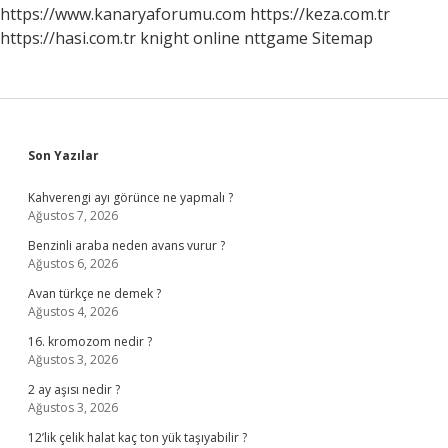
https://www.kanaryaforumu.com
https://keza.com.tr
https://hasi.com.tr
knight online
nttgame
Sitemap
Sidebar
Son Yazılar
Kahverengi ayı görünce ne yapmalı ?
Ağustos 7, 2026
Benzinli araba neden avans vurur ?
Ağustos 6, 2026
Avan türkçe ne demek ?
Ağustos 4, 2026
16. kromozom nedir ?
Ağustos 3, 2026
2 ay aşısı nedir ?
Ağustos 3, 2026
12’lik çelik halat kaç ton yük taşıyabilir ?