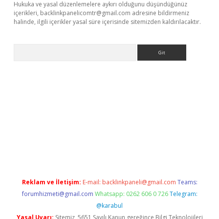
Hukuka ve yasal düzenlemelere aykırı olduğunu düşündüğünüz
içerikleri,
backlinkpanelicomtr@gmail.com
adresine bildirmeniz
halinde, ilgili içerikler yasal süre içerisinde sitemizden kaldırılacaktır.
Arama
lexbett.net/
betexper.xyz
Reklam ve İletişim:
E-mail:
backlinkpaneli@gmail.com
Teams:
forumhizmeti@gmail.com
Whatsapp: 0262 606 0 726
Telegram:
@karabul
Yasal Uyarı:
Sitemiz, 5651 Sayılı Kanun gereğince Bilgi Teknolojileri