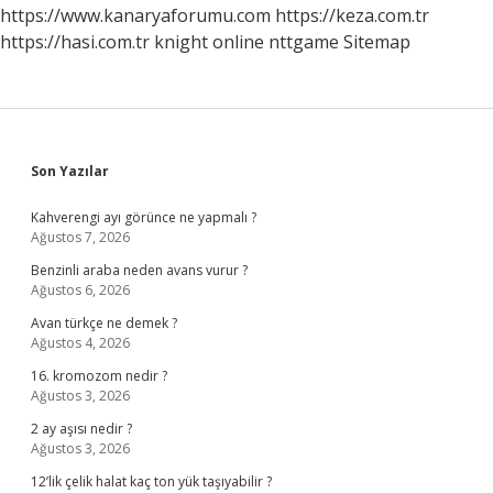
https://www.kanaryaforumu.com
https://keza.com.tr
https://hasi.com.tr
knight online
nttgame
Sitemap
Sidebar
Son Yazılar
Kahverengi ayı görünce ne yapmalı ?
Ağustos 7, 2026
Benzinli araba neden avans vurur ?
Ağustos 6, 2026
Avan türkçe ne demek ?
Ağustos 4, 2026
16. kromozom nedir ?
Ağustos 3, 2026
2 ay aşısı nedir ?
Ağustos 3, 2026
12’lik çelik halat kaç ton yük taşıyabilir ?