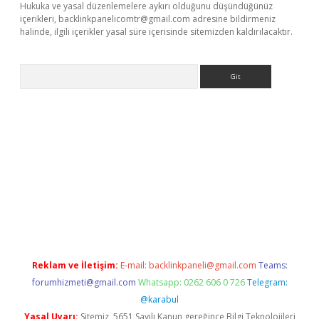
Hukuka ve yasal düzenlemelere aykırı olduğunu düşündüğünüz
içerikleri,
backlinkpanelicomtr@gmail.com
adresine bildirmeniz
halinde, ilgili içerikler yasal süre içerisinde sitemizden kaldırılacaktır.
Arama
exbett.net/
betexper.xyz
Reklam ve İletişim:
E-mail:
backlinkpaneli@gmail.com
Teams:
forumhizmeti@gmail.com
Whatsapp: 0262 606 0 726
Telegram:
@karabul
Yasal Uyarı:
Sitemiz, 5651 Sayılı Kanun gereğince Bilgi Teknolojileri