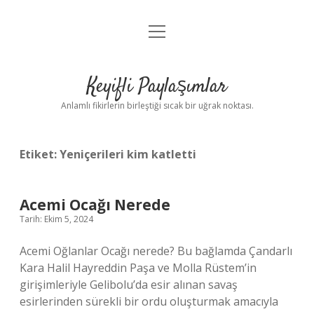
menüyü
Anasayfa
aç
Gizlilik Politikası
Keyifli Paylaşımlar
Yasal Uyarı
Anlamlı fikirlerin birleştiği sıcak bir uğrak noktası.
Hakkımızda
Etiket:
Yeniçerileri kim katletti
Acemi Ocağı Nerede
Tarih: Ekim 5, 2024
Acemi Oğlanlar Ocağı nerede? Bu bağlamda Çandarlı
Kara Halil Hayreddin Paşa ve Molla Rüstem’in
girişimleriyle Gelibolu’da esir alınan savaş
esirlerinden sürekli bir ordu oluşturmak amacıyla