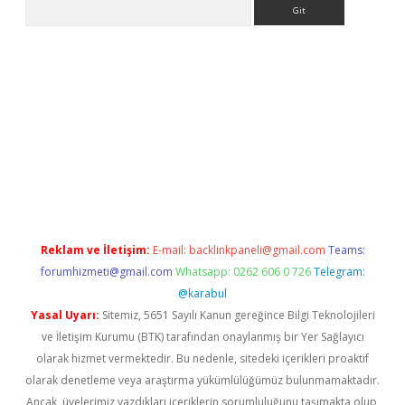
Arama
exbett.net/
betexper.xyz
Reklam ve İletişim:
E-mail:
backlinkpaneli@gmail.com
Teams:
forumhizmeti@gmail.com
Whatsapp: 0262 606 0 726
Telegram:
@karabul
Yasal Uyarı:
Sitemiz, 5651 Sayılı Kanun gereğince Bilgi Teknolojileri
ve İletişim Kurumu (BTK) tarafından onaylanmış bir Yer Sağlayıcı
olarak hizmet vermektedir. Bu nedenle, sitedeki içerikleri proaktif
olarak denetleme veya araştırma yükümlülüğümüz bulunmamaktadır.
Ancak, üyelerimiz yazdıkları içeriklerin sorumluluğunu taşımakta olup,