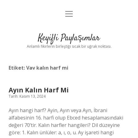
menüyü
Anasayfa
aç
Gizlilik Politikası
Keyifli Paylaşımlar
Yasal Uyarı
Anlamlı fikirlerin birleştiği sıcak bir uğrak noktası.
Hakkımızda
Etiket:
Vav kalın harf mi
Ayın Kalın Harf Mi
Tarih: Kasım 13, 2024
Ayın hangi harf? Ayin, Ayın veya Ayn, İbrani
alfabesinin 16. harfi olup Ebced hesaplamasındaki
değeri 70’tir. Kalın harfler hangileri? Dil düzeyine
göre: 1. Kalın ünlüler: a, ı, o, u. Ay işareti hangi