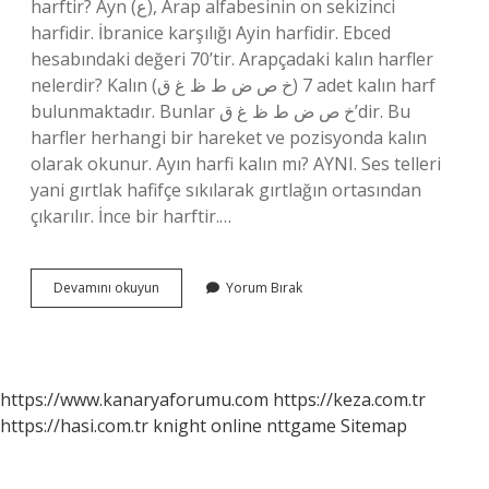
harftir? Ayn (ع), Arap alfabesinin on sekizinci
harfidir. İbranice karşılığı Ayin harfidir. Ebced
hesabındaki değeri 70’tir. Arapçadaki kalın harfler
nelerdir? Kalın (خ ص ض ط ظ غ ق) 7 adet kalın harf
bulunmaktadır. Bunlar خ ص ض ط ظ غ ق’dir. Bu
harfler herhangi bir hareket ve pozisyonda kalın
olarak okunur. Ayın harfi kalın mı? AYNI. Ses telleri
yani gırtlak hafifçe sıkılarak gırtlağın ortasından
çıkarılır. İnce bir harftir.…
Ayın
Devamını okuyun
Yorum Bırak
Kalın
Harf
Mi
https://www.kanaryaforumu.com
https://keza.com.tr
https://hasi.com.tr
knight online
nttgame
Sitemap