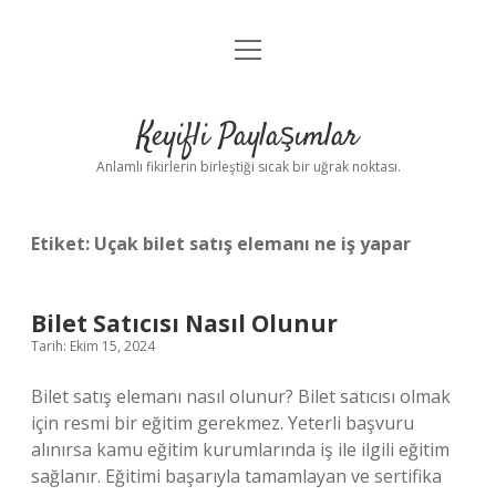
menüyü
Anasayfa
aç
Gizlilik Politikası
Keyifli Paylaşımlar
Yasal Uyarı
Anlamlı fikirlerin birleştiği sıcak bir uğrak noktası.
Hakkımızda
Etiket:
Uçak bilet satış elemanı ne iş yapar
Bilet Satıcısı Nasıl Olunur
Tarih: Ekim 15, 2024
Bilet satış elemanı nasıl olunur? Bilet satıcısı olmak
için resmi bir eğitim gerekmez. Yeterli başvuru
alınırsa kamu eğitim kurumlarında iş ile ilgili eğitim
sağlanır. Eğitimi başarıyla tamamlayan ve sertifika