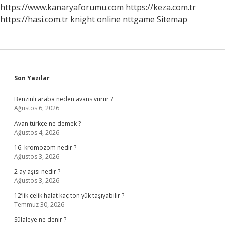
https://www.kanaryaforumu.com
https://keza.com.tr
https://hasi.com.tr
knight online
nttgame
Sitemap
Sidebar
Son Yazılar
Benzinli araba neden avans vurur ?
Ağustos 6, 2026
Avan türkçe ne demek ?
Ağustos 4, 2026
16. kromozom nedir ?
Ağustos 3, 2026
2 ay aşısı nedir ?
Ağustos 3, 2026
12’lik çelik halat kaç ton yük taşıyabilir ?
Temmuz 30, 2026
Sülaleye ne denir ?