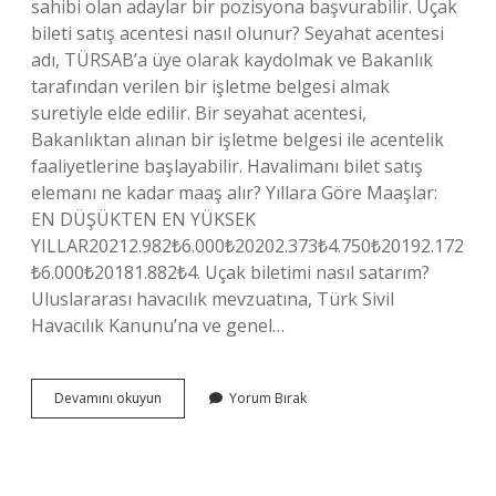
sahibi olan adaylar bir pozisyona başvurabilir. Uçak
bileti satış acentesi nasıl olunur? Seyahat acentesi
adı, TÜRSAB’a üye olarak kaydolmak ve Bakanlık
tarafından verilen bir işletme belgesi almak
suretiyle elde edilir. Bir seyahat acentesi,
Bakanlıktan alınan bir işletme belgesi ile acentelik
faaliyetlerine başlayabilir. Havalimanı bilet satış
elemanı ne kadar maaş alır? Yıllara Göre Maaşlar:
EN DÜŞÜKTEN EN YÜKSEK
YILLAR20212.982₺6.000₺20202.373₺4.750₺20192.172
₺6.000₺20181.882₺4. Uçak biletimi nasıl satarım?
Uluslararası havacılık mevzuatına, Türk Sivil
Havacılık Kanunu’na ve genel…
Bilet
Devamını okuyun
Yorum Bırak
Satıcısı
Nasıl
Olunur