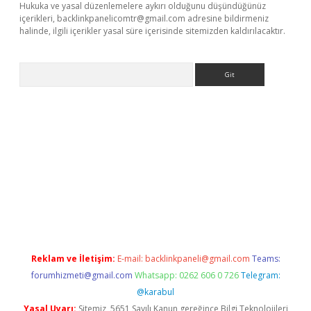
Hukuka ve yasal düzenlemelere aykırı olduğunu düşündüğünüz
içerikleri,
backlinkpanelicomtr@gmail.com
adresine bildirmeniz
halinde, ilgili içerikler yasal süre içerisinde sitemizden kaldırılacaktır.
Arama
exbett.net/
betexper.xyz
Reklam ve İletişim:
E-mail:
backlinkpaneli@gmail.com
Teams:
forumhizmeti@gmail.com
Whatsapp: 0262 606 0 726
Telegram:
@karabul
Yasal Uyarı:
Sitemiz, 5651 Sayılı Kanun gereğince Bilgi Teknolojileri