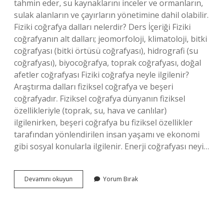
tahmin eder, su kaynaklarını inceler ve ormanların,
sulak alanların ve çayırların yönetimine dahil olabilir.
Fiziki coğrafya dalları nelerdir? Ders İçeriği Fiziki
coğrafyanın alt dalları; jeomorfoloji, klimatoloji, bitki
coğrafyası (bitki örtüsü coğrafyası), hidrografi (su
coğrafyası), biyocoğrafya, toprak coğrafyası, doğal
afetler coğrafyası Fiziki coğrafya neyle ilgilenir?
Araştırma dalları fiziksel coğrafya ve beşeri
coğrafyadır. Fiziksel coğrafya dünyanın fiziksel
özellikleriyle (toprak, su, hava ve canlılar)
ilgilenirken, beşeri coğrafya bu fiziksel özellikler
tarafından yönlendirilen insan yaşamı ve ekonomi
gibi sosyal konularla ilgilenir. Enerji coğrafyası neyi…
Fiziki
Devamını okuyun
Yorum Bırak
Coğrafya
Neyi
Inceler