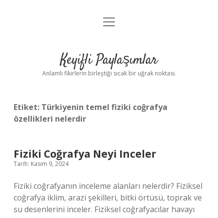
menüyü
Anasayfa
aç
Gizlilik Politikası
Keyifli Paylaşımlar
Yasal Uyarı
Anlamlı fikirlerin birleştiği sıcak bir uğrak noktası.
Hakkımızda
Etiket:
Türkiyenin temel fiziki coğrafya
özellikleri nelerdir
Fiziki Coğrafya Neyi Inceler
Tarih: Kasım 9, 2024
Fiziki coğrafyanın inceleme alanları nelerdir? Fiziksel
coğrafya iklim, arazi şekilleri, bitki örtüsü, toprak ve
su desenlerini inceler. Fiziksel coğrafyacılar havayı