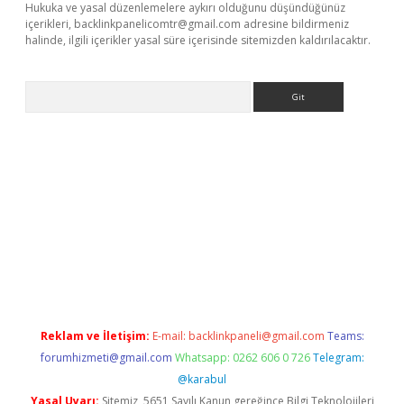
Hukuka ve yasal düzenlemelere aykırı olduğunu düşündüğünüz
içerikleri,
backlinkpanelicomtr@gmail.com
adresine bildirmeniz
halinde, ilgili içerikler yasal süre içerisinde sitemizden kaldırılacaktır.
Arama
exbett.net/
betexper.xyz
Reklam ve İletişim:
E-mail:
backlinkpaneli@gmail.com
Teams:
forumhizmeti@gmail.com
Whatsapp: 0262 606 0 726
Telegram:
@karabul
Yasal Uyarı:
Sitemiz, 5651 Sayılı Kanun gereğince Bilgi Teknolojileri