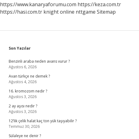
https://www.kanaryaforumu.com
https://keza.com.tr
https://hasi.com.tr
knight online
nttgame
Sitemap
Sidebar
Son Yazılar
Benzinli araba neden avans vurur ?
Ağustos 6, 2026
Avan türkçe ne demek ?
Ağustos 4, 2026
16. kromozom nedir ?
Ağustos 3, 2026
2 ay aşısı nedir ?
Ağustos 3, 2026
12’lik çelik halat kaç ton yük taşıyabilir ?
Temmuz 30, 2026
Sülaleye ne denir ?