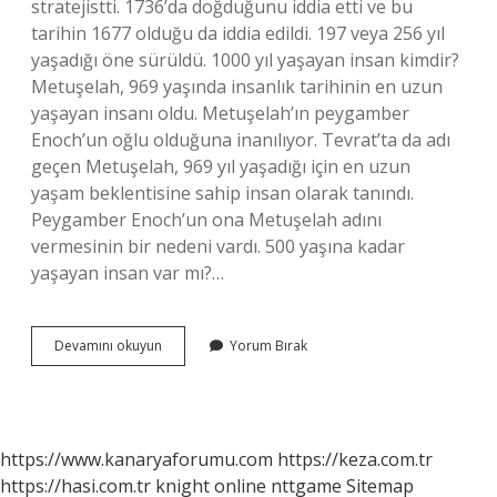
stratejistti. 1736’da doğduğunu iddia etti ve bu
tarihin 1677 olduğu da iddia edildi. 197 veya 256 yıl
yaşadığı öne sürüldü. 1000 yıl yaşayan insan kimdir?
Metuşelah, 969 yaşında insanlık tarihinin en uzun
yaşayan insanı oldu. Metuşelah’ın peygamber
Enoch’un oğlu olduğuna inanılıyor. Tevrat’ta da adı
geçen Metuşelah, 969 yıl yaşadığı için en uzun
yaşam beklentisine sahip insan olarak tanındı.
Peygamber Enoch’un ona Metuşelah adını
vermesinin bir nedeni vardı. 500 yaşına kadar
yaşayan insan var mı?…
Dünyada
Devamını okuyun
Yorum Bırak
En
Uzun
Yaşayan
Insan
Kim
https://www.kanaryaforumu.com
https://keza.com.tr
https://hasi.com.tr
knight online
nttgame
Sitemap