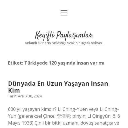
menüyü
Anasayfa
aç
Gizlilik Politikası
Keyifli Paylaşımlar
Yasal Uyarı
Anlamlı fikirlerin birleştiği sıcak bir uğrak noktası.
Hakkımızda
Etiket:
Türkiyede 120 yaşında insan var mı
Dünyada En Uzun Yaşayan Insan
Kim
Tarih: Aralık 30, 2024
600 yıl yaşayan kimdir? Li Ching-Yuen veya Li Ching-
Yun (geleneksel Çince: 李清雲; pinyin: Lǐ Qīngyún; ö. 6
Mayıs 1933) Çinli bir bitki uzmanı, dövüş sanatçısı ve