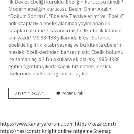
İlk Devlet Ebeliği kuruldu. Ebeliğin kurucusu kimdir?
Modern ebeliğin kurucusu Besim Ömer Akalın,
“Doğum Sonrası”, “Ebelere Tavsiyelerim” ve “Ebelik”
adlı kitaplarıyla ebelik alanında yayımlanan ilk
kitapları ülkemize kazandırmıştır. İlk ebelik kitabını
kim yazdı? MS 98-138 yıllarında Efesli Soranus
ebelikle ilgili ilk kitabı yazmış ve bu kitapta ebelerin
mesleki özelliklerinden bahsetmiştir. Ebelik bölümü
ne zaman açıldı? Bu okullara ek olarak, 1985-1986
eğitim öğretim yılında sağlık hizmetleri meslek
liselerinde ebelik programları açıldı.…
Tarihte
Devamını okuyun
Yorum Bırak
Ilk
Ebe
Kimdir
https://www.kanaryaforumu.com
https://keza.com.tr
https://hasi.com.tr
knight online
nttgame
Sitemap