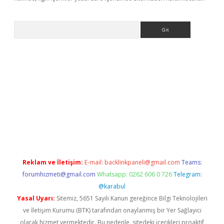
Arama
exbett.net/
betexper.xyz
Reklam ve İletişim:
E-mail:
backlinkpaneli@gmail.com
Teams:
forumhizmeti@gmail.com
Whatsapp: 0262 606 0 726
Telegram:
@karabul
Yasal Uyarı:
Sitemiz, 5651 Sayılı Kanun gereğince Bilgi Teknolojileri
ve İletişim Kurumu (BTK) tarafından onaylanmış bir Yer Sağlayıcı
olarak hizmet vermektedir. Bu nedenle, sitedeki içerikleri proaktif