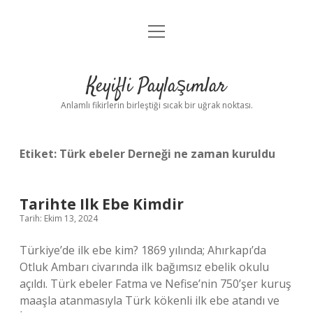
menüyü
Anasayfa
aç
Gizlilik Politikası
Keyifli Paylaşımlar
Yasal Uyarı
Anlamlı fikirlerin birleştiği sıcak bir uğrak noktası.
Hakkımızda
Etiket:
Türk ebeler Derneği ne zaman kuruldu
Tarihte Ilk Ebe Kimdir
Tarih: Ekim 13, 2024
Türkiye’de ilk ebe kim? 1869 yılında; Ahırkapı’da
Otluk Ambarı civarında ilk bağımsız ebelik okulu
açıldı. Türk ebeler Fatma ve Nefise’nin 750’şer kuruş
maaşla atanmasıyla Türk kökenli ilk ebe atandı ve