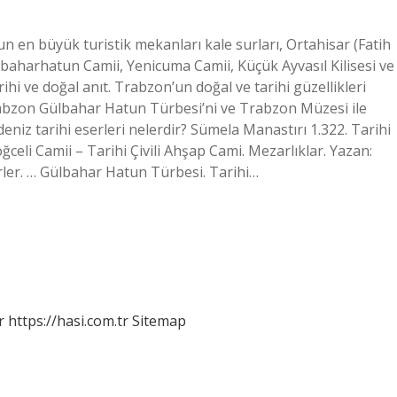
un en büyük turistik mekanları kale surları, Ortahisar (Fatih
baharhatun Camii, Yenicuma Camii, Küçük Ayvasıl Kilisesi ve
hi ve doğal anıt. Trabzon’un doğal ve tarihi güzellikleri
rabzon Gülbahar Hatun Türbesi’ni ve Trabzon Müzesi ile
eniz tarihi eserleri nelerdir? Sümela Manastırı 1.322. Tarihi
öğceli Camii – Tarihi Çivili Ahşap Cami. Mezarlıklar. Yazan:
rler. … Gülbahar Hatun Türbesi. Tarihi…
r
https://hasi.com.tr
Sitemap