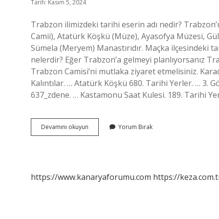
Tarih: Kasım 5, 2024
Trabzon ilimizdeki tarihi eserin adı nedir? Trabzon’
Camii), Atatürk Köşkü (Müze), Ayasofya Müzesi, Gül
Sümela (Meryem) Manastırıdır. Maçka ilçesindeki tari
nelerdir? Eğer Trabzon’a gelmeyi planlıyorsanız T
Trabzon Camisi’ni mutlaka ziyaret etmelisiniz. Karad
Kalıntılar. … Atatürk Köşkü 680. Tarihi Yerler. … 3. G
637_zdene. … Kastamonu Saat Kulesi. 189. Tarihi Ye
Trabzon
Devamını okuyun
Yorum Bırak
Ilimizdeki
Tarihi
Eserlerin
Adı
Nedir
https://www.kanaryaforumu.com
https://keza.com.t