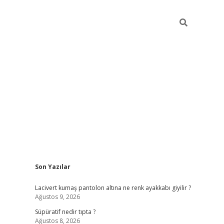
Sidebar
Son Yazılar
https://elexbett.ne
Lacivert kumaş pantolon altına ne renk ayakkabı giyilir ?
Ağustos 9, 2026
Süpüratif nedir tıpta ?
Ağustos 8, 2026