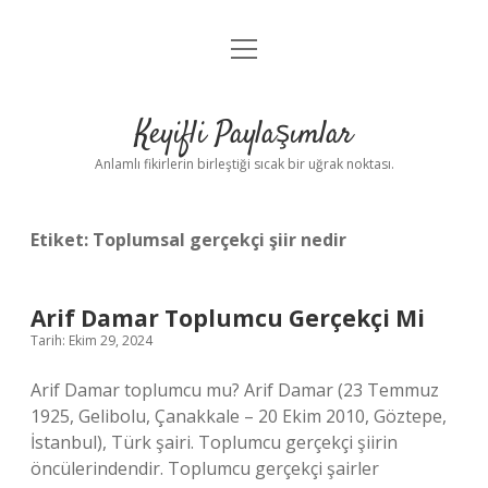
menüyü
Anasayfa
aç
Gizlilik Politikası
Keyifli Paylaşımlar
Yasal Uyarı
Anlamlı fikirlerin birleştiği sıcak bir uğrak noktası.
Hakkımızda
Etiket:
Toplumsal gerçekçi şiir nedir
Arif Damar Toplumcu Gerçekçi Mi
Tarih: Ekim 29, 2024
Arif Damar toplumcu mu? Arif Damar (23 Temmuz
1925, Gelibolu, Çanakkale – 20 Ekim 2010, Göztepe,
İstanbul), Türk şairi. Toplumcu gerçekçi şiirin
öncülerindendir. Toplumcu gerçekçi şairler