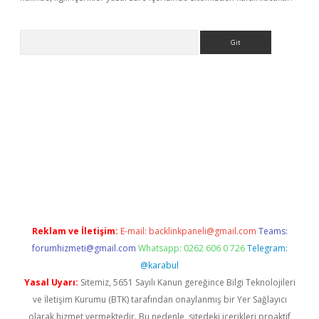
Arama
exbett.net/
betexper.xyz
Reklam ve İletişim:
E-mail:
backlinkpaneli@gmail.com
Teams:
forumhizmeti@gmail.com
Whatsapp: 0262 606 0 726
Telegram:
@karabul
Yasal Uyarı:
Sitemiz, 5651 Sayılı Kanun gereğince Bilgi Teknolojileri
ve İletişim Kurumu (BTK) tarafından onaylanmış bir Yer Sağlayıcı
olarak hizmet vermektedir. Bu nedenle, sitedeki içerikleri proaktif