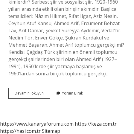
kimlerdir? Serbest şiir ve sosyalist şiir, 1920-1960
yılları arasında etkili olan bir şiir akımıdır. Başlıca
temsilcileri: Nâzım Hikmet, Rıfat Ilgaz, Aziz Nesin,
Ceyhun Atuf Kansu, Ahmed Arif, Ercüment Behzat
Lav, Arif Damar, Şevket Süreyya Aydemir, Vedat’tır.
Nedim Tör, Enver Gökçe, Şükran Kurdakul ve
Mehmet Başaran. Ahmet Arif toplumcu gerçekçi mi?
Kendisi. Çağdaş Türk şiirinin en önemli toplumcu
gerçekçi şairlerinden biri olan Ahmed Arif (1927–
1991), 1950’lerde şiir yazmaya başlamış ve
1960’lardan sonra birçok toplumcu gerçekçi…
Arif
Devamını okuyun
Yorum Bırak
Damar
Toplumcu
Gerçekçi
Mi
https://www.kanaryaforumu.com
https://keza.com.tr
https://hasi.com.tr
Sitemap