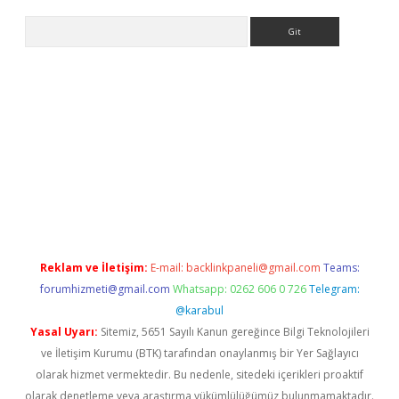
Arama
lexbett.net/
betexper.xyz
Reklam ve İletişim:
E-mail:
backlinkpaneli@gmail.com
Teams:
forumhizmeti@gmail.com
Whatsapp: 0262 606 0 726
Telegram:
@karabul
Yasal Uyarı:
Sitemiz, 5651 Sayılı Kanun gereğince Bilgi Teknolojileri
ve İletişim Kurumu (BTK) tarafından onaylanmış bir Yer Sağlayıcı
olarak hizmet vermektedir. Bu nedenle, sitedeki içerikleri proaktif
olarak denetleme veya araştırma yükümlülüğümüz bulunmamaktadır.