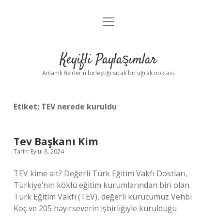
menüyü
Anasayfa
aç
Gizlilik Politikası
Keyifli Paylaşımlar
Yasal Uyarı
Anlamlı fikirlerin birleştiği sıcak bir uğrak noktası.
Hakkımızda
Etiket:
TEV nerede kuruldu
Tev Başkanı Kim
Tarih: Eylül 8, 2024
TEV kime ait? Değerli Türk Eğitim Vakfı Dostları,
Türkiye’nin köklü eğitim kurumlarından biri olan
Türk Eğitim Vakfı (TEV), değerli kurucumuz Vehbi
Koç ve 205 hayırseverin işbirliğiyle kurulduğu