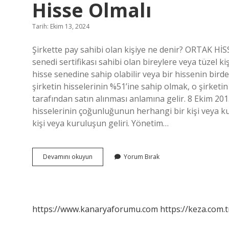
Hisse Olmalı
Tarih: Ekim 13, 2024
Şirkette pay sahibi olan kişiye ne denir? ORTAK H
senedi sertifikası sahibi olan bireylere veya tüzel kiş
hisse senedine sahip olabilir veya bir hissenin birde
şirketin hisselerinin %51’ine sahip olmak, o şirketi
tarafından satın alınması anlamına gelir. 8 Ekim 2015
hisselerinin çoğunluğunun herhangi bir kişi veya ku
kişi veya kuruluşun geliri. Yönetim…
Şirkette
Devamını okuyun
Yorum Bırak
Söz
Sahibi
Olmak
Için
Yüzde
https://www.kanaryaforumu.com
https://keza.com.t
Kaç
Hisse