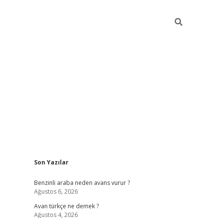
Sidebar
Son Yazılar
https://elexbett.ne
Benzinli araba neden avans vurur ?
Ağustos 6, 2026
Avan türkçe ne demek ?
Ağustos 4, 2026