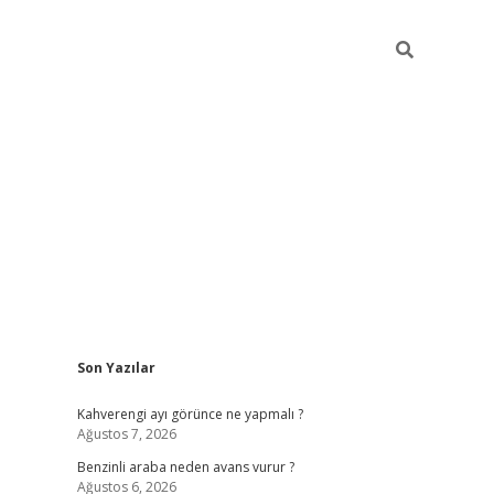
Sidebar
Son Yazılar
https://elexbett.ne
Kahverengi ayı görünce ne yapmalı ?
Ağustos 7, 2026
Benzinli araba neden avans vurur ?
Ağustos 6, 2026