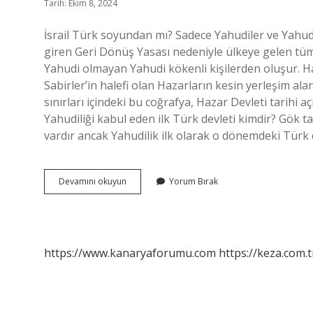
Tarih: Ekim 8, 2024
İsrail Türk soyundan mı? Sadece Yahudiler ve Yahudi 
giren Geri Dönüş Yasası nedeniyle ülkeye gelen tüm Y
Yahudi olmayan Yahudi kökenli kişilerden oluşur. Ha
Sabirler’in halefi olan Hazarların kesin yerleşim a
sınırları içindeki bu coğrafya, Hazar Devleti tarihi a
Yahudiliği kabul eden ilk Türk devleti kimdir? Gök ta
vardır ancak Yahudilik ilk olarak o dönemdeki Türk
İSrail
Devamını okuyun
Yorum Bırak
Hazar
Türk
Mü
https://www.kanaryaforumu.com
https://keza.com.t