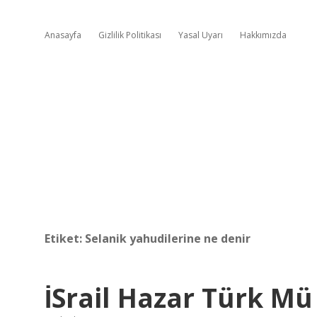
Anasayfa
Gizlilik Politikası
Yasal Uyarı
Hakkımızda
Etiket:
Selanik yahudilerine ne denir
İSrail Hazar Türk Mü