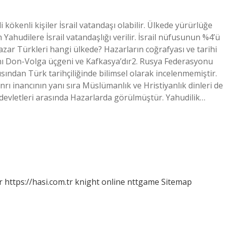
kökenli kişiler İsrail vatandaşı olabilir. Ülkede yürürlüğe
ahudilere İsrail vatandaşlığı verilir. İsrail nüfusunun %4’ü
zar Türkleri hangi ülkede? Hazarların coğrafyası ve tarihi
lanı Don-Volga üçgeni ve Kafkasya’dır2. Rusya Federasyonu
çısından Türk tarihçiliğinde bilimsel olarak incelenmemiştir.
nrı inancının yanı sıra Müslümanlık ve Hristiyanlık dinleri de
 devletleri arasında Hazarlarda görülmüştür. Yahudilik…
r
https://hasi.com.tr
knight online
nttgame
Sitemap