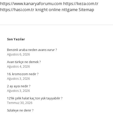
Verebilir
https://www.kanaryaforumu.com
https://keza.com.tr
Mi
https://hasi.com.tr
knight online
nttgame
Sitemap
Sidebar
Son Yazılar
Benzinli araba neden avans vurur ?
Ağustos 6, 2026
Avan türkçe ne demek ?
Ağustos 4, 2026
16. kromozom nedir ?
Ağustos 3, 2026
2 ay aşısı nedir ?
Ağustos 3, 2026
12’lik çelik halat kaç ton yük taşıyabilir ?
Temmuz 30, 2026
Sülaleye ne denir ?