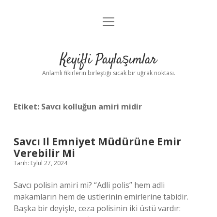
menüyü
Anasayfa
aç
Gizlilik Politikası
Keyifli Paylaşımlar
Yasal Uyarı
Anlamlı fikirlerin birleştiği sıcak bir uğrak noktası.
Hakkımızda
Etiket:
Savcı kolluğun amiri midir
Savcı Il Emniyet Müdürüne Emir
Verebilir Mi
Tarih: Eylül 27, 2024
Savcı polisin amiri mi? “Adli polis” hem adli
makamların hem de üstlerinin emirlerine tabidir.
Başka bir deyişle, ceza polisinin iki üstü vardır: