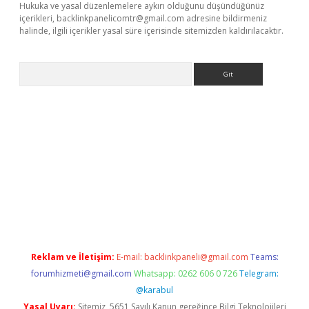
Hukuka ve yasal düzenlemelere aykırı olduğunu düşündüğünüz
içerikleri,
backlinkpanelicomtr@gmail.com
adresine bildirmeniz
halinde, ilgili içerikler yasal süre içerisinde sitemizden kaldırılacaktır.
Arama
elexbett.net/
betexper.xyz
Reklam ve İletişim:
E-mail:
backlinkpaneli@gmail.com
Teams:
forumhizmeti@gmail.com
Whatsapp: 0262 606 0 726
Telegram:
@karabul
Yasal Uyarı:
Sitemiz, 5651 Sayılı Kanun gereğince Bilgi Teknolojileri