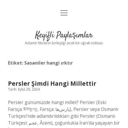
menüyü
Anasayfa
aç
Gizlilik Politikası
Keyifli Paylaşımlar
Yasal Uyarı
Anlamlı fikirlerin birleştiği sıcak bir uğrak noktası.
Hakkımızda
Etiket:
Sasaniler hangi ırktır
Persler Şimdi Hangi Millettir
Tarih: Eylül 29, 2024
Persler günümüzde hangi millet? Persler (Eski
Farsça: 𐎱𐎠𐎼𐎿, Farsça: پارس‌ها), Persler veya Osmanlı
Türkçesi’nde adlandırıldıkları gibi Persler (Osmanlı
Türkçesi: عجم, Âcem), çoğunlukla İran’da yaşayan bir