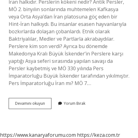
İran halkıdır. Perslerin kökeni nedir? Antik Persler,
MÖ 2. binyılın sonlarında muhtemelen Kafkasya
veya Orta Asya’dan İran platosuna göç eden bir
Hint-İran halkıydı. Bu insanlar esasen hayvanlarıyla
bozkırlarda dolaşan çobanlardı. Etnik olarak
Baktriyalılar, Medler ve Partlarla akrabaydılar.
Perslere kim son verdi? Ayrıca bu dönemde
Makedonya Kralı Büyük İskender’in Perslere karşı
yaptığı Asya seferi sırasında yapılan savaşı da
Persler kaybetmiş ve MÖ 330 yılında Pers
İmparatorluğu Büyük İskender tarafından yıkılmıştır.
Pers İmparatorluğu İran mı? MÖ 7.…
Persler
Devamını okuyun
Yorum Bırak
Şimdi
Hangi
Millettir
https://www.kanaryaforumu.com
https://keza.com.tr