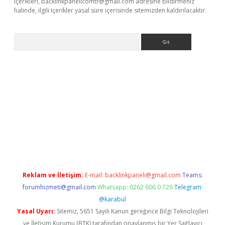
içerikleri,
backlinkpanelicomtr@gmail.com
adresine bildirmeniz
halinde, ilgili içerikler yasal süre içerisinde sitemizden kaldırılacaktır.
Arama
exbett.net/
betexper.xyz
Reklam ve İletişim:
E-mail:
backlinkpaneli@gmail.com
Teams:
forumhizmeti@gmail.com
Whatsapp: 0262 606 0 726
Telegram:
@karabul
Yasal Uyarı:
Sitemiz, 5651 Sayılı Kanun gereğince Bilgi Teknolojileri
ve İletişim Kurumu (BTK) tarafından onaylanmış bir Yer Sağlayıcı