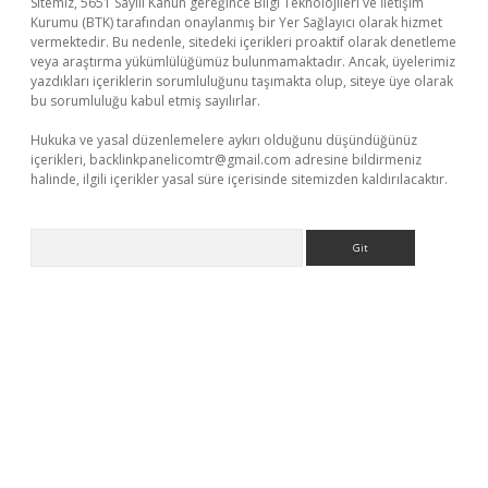
Sitemiz, 5651 Sayılı Kanun gereğince Bilgi Teknolojileri ve İletişim
Kurumu (BTK) tarafından onaylanmış bir Yer Sağlayıcı olarak hizmet
vermektedir. Bu nedenle, sitedeki içerikleri proaktif olarak denetleme
veya araştırma yükümlülüğümüz bulunmamaktadır. Ancak, üyelerimiz
yazdıkları içeriklerin sorumluluğunu taşımakta olup, siteye üye olarak
bu sorumluluğu kabul etmiş sayılırlar.
Hukuka ve yasal düzenlemelere aykırı olduğunu düşündüğünüz
içerikleri,
backlinkpanelicomtr@gmail.com
adresine bildirmeniz
halinde, ilgili içerikler yasal süre içerisinde sitemizden kaldırılacaktır.
Arama
lexbett.net/
betexper.xyz