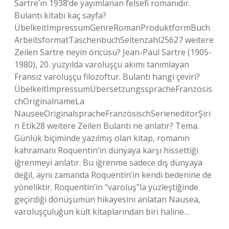
Sartre’ın 1938’de yayımlanan felsefi romanıdır.
Bulantı kitabı kaç sayfa?
ÜbelkeitImpressumGenreRomanProduktformBuch
ArbeitsformatTaschenbuchSeitenzahl25627 weitere
Zeilen Sartre neyin öncüsü? Jean-Paul Sartre (1905-
1980), 20. yüzyılda varoluşçu akımı tanımlayan
Fransız varoluşçu filozoftur. Bulantı hangi çeviri?
ÜbelkeitImpressumÜbersetzungsspracheFranzösis
chOriginalnameLa
NauseeOriginalspracheFranzösischSerieneditorŞiri
n Etik28 weitere Zeilen Bulantı ne anlatır? Tema.
Günlük biçiminde yazılmış olan kitap, romanın
kahramanı Roquentin’in dünyaya karşı hissettiği
iğrenmeyi anlatır. Bu iğrenme sadece dış dünyaya
değil, aynı zamanda Roquentin’in kendi bedenine de
yöneliktir. Roquentin’in “varoluş”la yüzleştiğinde
geçirdiği dönüşümün hikayesini anlatan Nausea,
varoluşçuluğun kült kitaplarından biri haline…