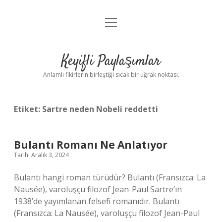
menüyü
Anasayfa
aç
Gizlilik Politikası
Keyifli Paylaşımlar
Yasal Uyarı
Anlamlı fikirlerin birleştiği sıcak bir uğrak noktası.
Hakkımızda
Etiket:
Sartre neden Nobeli reddetti
Bulantı Romanı Ne Anlatıyor
Tarih: Aralık 3, 2024
Bulantı hangi roman türüdür? Bulantı (Fransızca: La
Nausée), varoluşçu filozof Jean-Paul Sartre’ın
1938’de yayımlanan felsefi romanıdır. Bulantı
(Fransızca: La Nausée), varoluşçu filozof Jean-Paul