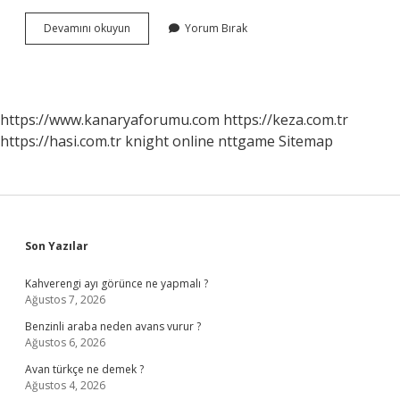
Bulantı
Devamını okuyun
Yorum Bırak
Romanı
Ne
Anlatıyor
https://www.kanaryaforumu.com
https://keza.com.tr
https://hasi.com.tr
knight online
nttgame
Sitemap
Sidebar
Son Yazılar
Kahverengi ayı görünce ne yapmalı ?
Ağustos 7, 2026
Benzinli araba neden avans vurur ?
Ağustos 6, 2026
Avan türkçe ne demek ?
Ağustos 4, 2026