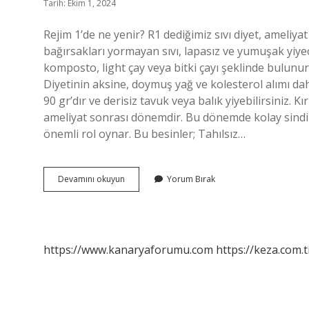
Tarih: Ekim 1, 2024
Rejim 1’de ne yenir? R1 dediğimiz sıvı diyet, ameliya
bağırsakları yormayan sıvı, lapasız ve yumuşak yiyecek
komposto, light çay veya bitki çayı şeklinde bulunur.
Diyetinin aksine, doymuş yağ ve kolesterol alımı dah
90 gr’dır ve derisiz tavuk veya balık yiyebilirsiniz. K
ameliyat sonrası dönemdir. Bu dönemde kolay sindiril
önemli rol oynar. Bu besinler; Tahılsız…
Rejim
Devamını okuyun
Yorum Bırak
3
Diyeti
Nedir
https://www.kanaryaforumu.com
https://keza.com.t