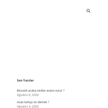
Sidebar
Son Yazılar
https://elex
Benzinli araba neden avans vurur ?
Ağustos 6, 2026
Avan türkçe ne demek ?
Ağustos 4, 2026