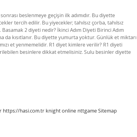
t sonrası beslenmeye geçişin ilk adımıdır. Bu diyette
ler tercih edilir. Bu yiyecekler; tahılsız çorba, tahılsız
 Basamak 2 diyeti nedir? İkinci Adım Diyeti Birinci Adım
a da kısıtlanır. Bu diyette yumurta yoktur. Günlük et miktarı
ırmızı et yenmemelidir. R1 diyet kimlere verilir? R1 diyeti
ebilen besinlere dikkat etmelisiniz. Sulu besinler diyette
r
https://hasi.com.tr
knight online
nttgame
Sitemap