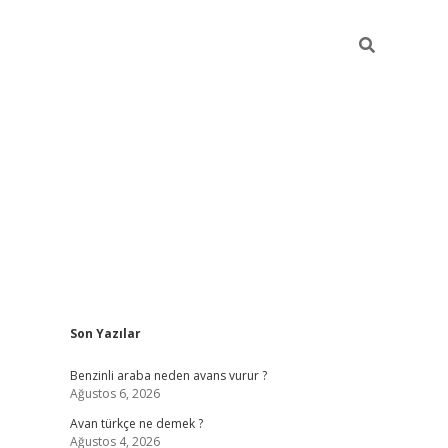
Sidebar
Son Yazılar
https://elexbett.ne
Benzinli araba neden avans vurur ?
Ağustos 6, 2026
Avan türkçe ne demek ?
Ağustos 4, 2026