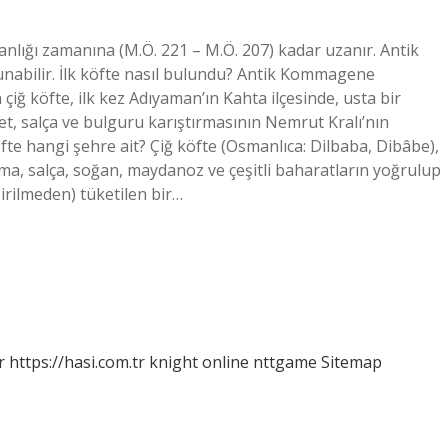
nlığı zamanına (M.Ö. 221 – M.Ö. 207) kadar uzanır. Antik
lunabilir. İlk köfte nasıl bulundu? Antik Kommagene
iğ köfte, ilk kez Adıyaman’ın Kahta ilçesinde, usta bir
et, salça ve bulguru karıştırmasının Nemrut Kralı’nın
fte hangi şehre ait? Çiğ köfte (Osmanlıca: Dilbaba, Dibâbe),
yma, salça, soğan, maydanoz ve çeşitli baharatların yoğrulup
şirilmeden) tüketilen bir…
r
https://hasi.com.tr
knight online
nttgame
Sitemap