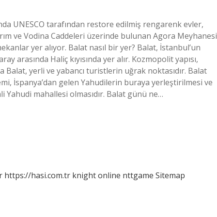
sında UNESCO tarafından restore edilmiş rengarenk evler,
ıldırım ve Vodina Caddeleri üzerinde bulunan Agora Meyhanesi
anlar yer alıyor. Balat nasıl bir yer? Balat, İstanbul’un
ray arasında Haliç kıyısında yer alır. Kozmopolit yapısı,
a Balat, yerli ve yabancı turistlerin uğrak noktasıdır. Balat
emi, İspanya’dan gelen Yahudilerin buraya yerleştirilmesi ve
i Yahudi mahallesi olmasıdır. Balat günü ne…
r
https://hasi.com.tr
knight online
nttgame
Sitemap