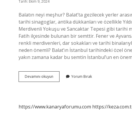
Tarih: Ekim 9, 2024
Balatın neyi meşhur? Balat’ta gezilecek yerler ara
tarihi sinagoglar, antika dükkanları ve özellikle Y
Merdivenli Yokuşu ve Sancaktar Tepesi gibi tarihi mek
Fatih ilçesinde bulunan bir semttir. Fener ve Ayvansa
renkli merdivenleri, dar sokakları ve tarihi binalarıyl
neden önemli? Balat’ın İstanbul tarihindeki özel ön
yakın zamana kadar bu semtin İstanbul’un en öneml
Balatın
Devamını okuyun
Yorum Bırak
Neyi
Meşhur
Yemek
https://www.kanaryaforumu.com
https://keza.com.t