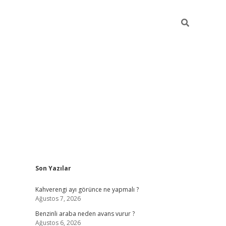
Sidebar
Son Yazılar
https://elexbett.ne
Kahverengi ayı görünce ne yapmalı ?
Ağustos 7, 2026
Benzinli araba neden avans vurur ?
Ağustos 6, 2026