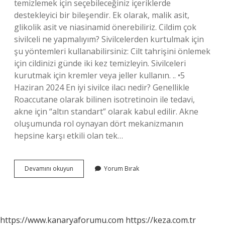
temizlemek için seçebileceğiniz içeriklerde
destekleyici bir bileşendir. Ek olarak, malik asit,
glikolik asit ve niasinamid önerebiliriz. Cildim çok
sivilceli ne yapmalıyım? Sivilcelerden kurtulmak için
şu yöntemleri kullanabilirsiniz: Cilt tahrişini önlemek
için cildinizi günde iki kez temizleyin. Sivilceleri
kurutmak için kremler veya jeller kullanın. .. •5
Haziran 2024 En iyi sivilce ilacı nedir? Genellikle
Roaccutane olarak bilinen isotretinoin ile tedavi,
akne için “altın standart” olarak kabul edilir. Akne
oluşumunda rol oynayan dört mekanizmanın
hepsine karşı etkili olan tek…
Yüzdeki
Devamını okuyun
Yorum Bırak
Sivilceye
Hangi
Serum
Iyi
Gelir
https://www.kanaryaforumu.com
https://keza.com.tr