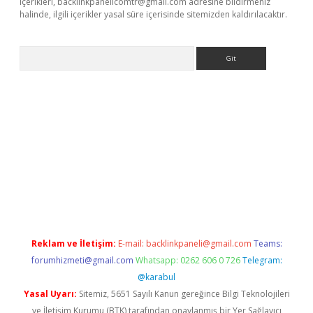
içerikleri,
backlinkpanelicomtr@gmail.com
adresine bildirmeniz
halinde, ilgili içerikler yasal süre içerisinde sitemizden kaldırılacaktır.
Arama
exbett.net/
betexper.xyz
Reklam ve İletişim:
E-mail:
backlinkpaneli@gmail.com
Teams:
forumhizmeti@gmail.com
Whatsapp: 0262 606 0 726
Telegram:
@karabul
Yasal Uyarı:
Sitemiz, 5651 Sayılı Kanun gereğince Bilgi Teknolojileri
ve İletişim Kurumu (BTK) tarafından onaylanmış bir Yer Sağlayıcı