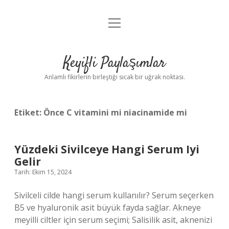
menüyü
Anasayfa
aç
Gizlilik Politikası
Keyifli Paylaşımlar
Yasal Uyarı
Anlamlı fikirlerin birleştiği sıcak bir uğrak noktası.
Hakkımızda
Etiket:
Önce C vitamini mi niacinamide mi
Yüzdeki Sivilceye Hangi Serum Iyi
Gelir
Tarih: Ekim 15, 2024
Sivilceli cilde hangi serum kullanılır? Serum seçerken
B5 ve hyaluronik asit büyük fayda sağlar. Akneye
meyilli ciltler için serum seçimi; Salisilik asit, aknenizi