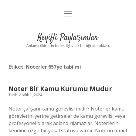
menüyü
Anasayfa
aç
Gizlilik Politikası
Keyifli Paylaşımlar
Yasal Uyarı
Anlamlı fikirlerin birleştiği sıcak bir uğrak noktası.
Hakkımızda
Etiket:
Noterler 657ye tabi mi
Noter Bir Kamu Kurumu Mudur
Tarih: Aralık 1, 2024
Noter çalışanı kamu görevlisi midir? Noterler kamu
görevlerini yerine getirseler de kamu görevlisi veya
profesyonel olarak adlandırılamazlar. Noterlerin
kendine özgü bir yasal statüsü vardır. Noterin temel