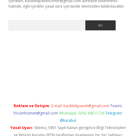
içerikleri,
backlinkpanelicomtr@gmail.com
adresine bildirmeniz
halinde, ilgili içerikler yasal süre içerisinde sitemizden kaldırılacaktır.
Arama
exbett.net/
betexper.xyz
Reklam ve İletişim:
E-mail:
backlinkpaneli@gmail.com
Teams:
forumhizmeti@gmail.com
Whatsapp: 0262 606 0 726
Telegram:
@karabul
Yasal Uyarı:
Sitemiz, 5651 Sayılı Kanun gereğince Bilgi Teknolojileri
ve İletişim Kurumu (BTK) tarafından onaylanmış bir Yer Sağlayıcı