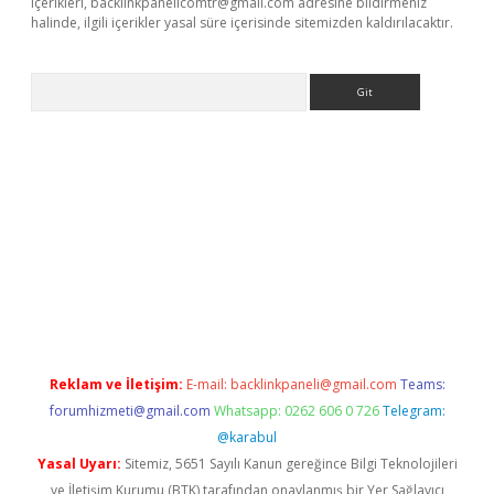
içerikleri,
backlinkpanelicomtr@gmail.com
adresine bildirmeniz
halinde, ilgili içerikler yasal süre içerisinde sitemizden kaldırılacaktır.
Arama
lexbett.net/
betexper.xyz
Reklam ve İletişim:
E-mail:
backlinkpaneli@gmail.com
Teams:
forumhizmeti@gmail.com
Whatsapp: 0262 606 0 726
Telegram:
@karabul
Yasal Uyarı:
Sitemiz, 5651 Sayılı Kanun gereğince Bilgi Teknolojileri
ve İletişim Kurumu (BTK) tarafından onaylanmış bir Yer Sağlayıcı