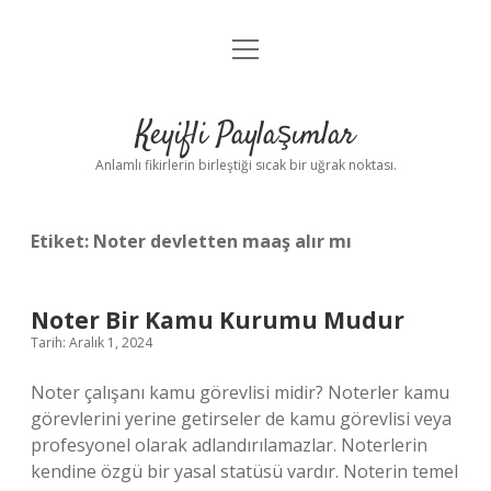
menüyü
Anasayfa
aç
Gizlilik Politikası
Keyifli Paylaşımlar
Yasal Uyarı
Anlamlı fikirlerin birleştiği sıcak bir uğrak noktası.
Hakkımızda
Etiket:
Noter devletten maaş alır mı
Noter Bir Kamu Kurumu Mudur
Tarih: Aralık 1, 2024
Noter çalışanı kamu görevlisi midir? Noterler kamu
görevlerini yerine getirseler de kamu görevlisi veya
profesyonel olarak adlandırılamazlar. Noterlerin
kendine özgü bir yasal statüsü vardır. Noterin temel