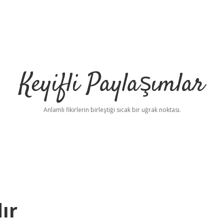
Keyifli Paylaşımlar
Anlamlı fikirlerin birleştiği sıcak bir uğrak noktası.
ır