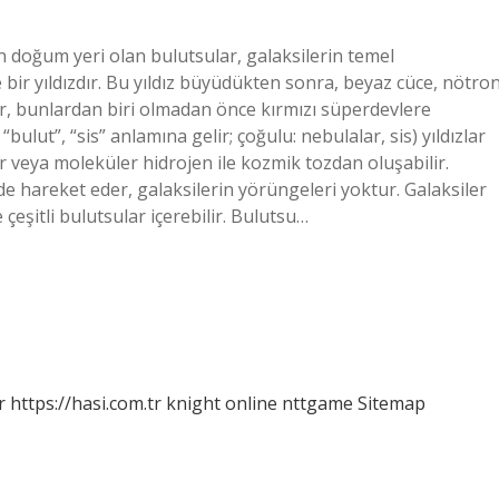
n doğum yeri olan bulutsular, galaksilerin temel
 bir yıldızdır. Bu yıldız büyüdükten sonra, beyaz cüce, nötro
zlar, bunlardan biri olmadan önce kırmızı süperdevlere
ulut”, “sis” anlamına gelir; çoğulu: nebulalar, sis) yıldızlar
ötr veya moleküler hidrojen ile kozmik tozdan oluşabilir.
de hareket eder, galaksilerin yörüngeleri yoktur. Galaksiler
ve çeşitli bulutsular içerebilir. Bulutsu…
r
https://hasi.com.tr
knight online
nttgame
Sitemap