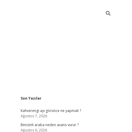
Sidebar
Son Yazılar
https://elexbett.n
Kahverengi ayı görünce ne yapmalı ?
Ağustos 7, 2026
Benzinli araba neden avans vurur ?
Ağustos 6, 2026