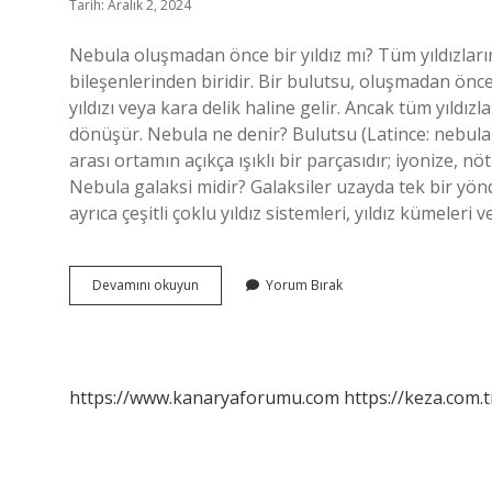
Tarih: Aralık 2, 2024
Nebula oluşmadan önce bir yıldız mı? Tüm yıldızları
bileşenlerinden biridir. Bir bulutsu, oluşmadan önce
yıldızı veya kara delik haline gelir. Ancak tüm yıldı
dönüşür. Nebula ne denir? Bulutsu (Latince: nebula “b
arası ortamın açıkça ışıklı bir parçasıdır; iyonize, n
Nebula galaksi midir? Galaksiler uzayda tek bir yön
ayrıca çeşitli çoklu yıldız sistemleri, yıldız kümeleri 
Nebula
Devamını okuyun
Yorum Bırak
Bir
Yıldız
Mıdır
https://www.kanaryaforumu.com
https://keza.com.t