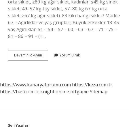
orta sıklet, ≥80 kg ağır sıklet, kadınlar: ≤49 kg sinek
sıklet, 49–57 kg tüy sıklet, 57–80 kg 67 kg orta
sıklet, ≥67 kg ağır sıklet). 83 kilo hangi sıklet? Madde
67 – Ağırlıklar ve yaş grupları; Büyük erkekler 18-45
yaş Ağırlıklar: 51 – 54 – 57 – 60 – 63 – 67 – 71 – 75 –
81 – 86 – 91 – (+…
Mma
Devamını okuyun
Yorum Bırak
Hafif
Sıklet
Kaç
Kilo
https://www.kanaryaforumu.com
https://keza.com.tr
https://hasi.com.tr
knight online
nttgame
Sitemap
Son Yazılar