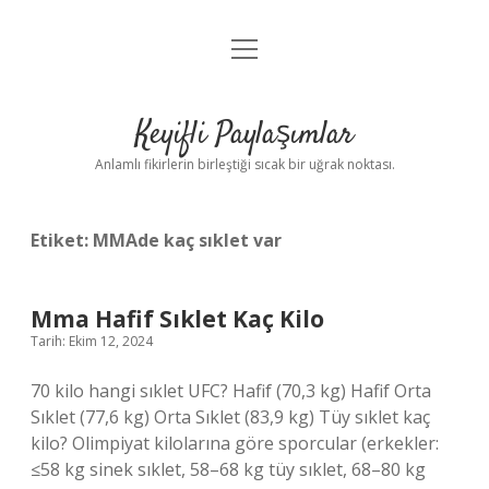
menüyü
Anasayfa
aç
Gizlilik Politikası
Keyifli Paylaşımlar
Yasal Uyarı
Anlamlı fikirlerin birleştiği sıcak bir uğrak noktası.
Hakkımızda
Etiket:
MMAde kaç sıklet var
Mma Hafif Sıklet Kaç Kilo
Tarih: Ekim 12, 2024
70 kilo hangi sıklet UFC? Hafif (70,3 kg) Hafif Orta
Sıklet (77,6 kg) Orta Sıklet (83,9 kg) Tüy sıklet kaç
kilo? Olimpiyat kilolarına göre sporcular (erkekler:
≤58 kg sinek sıklet, 58–68 kg tüy sıklet, 68–80 kg