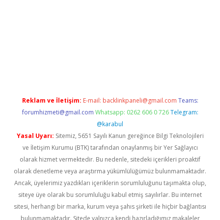
exbett.net/
betexper.xyz
Reklam ve İletişim:
E-mail:
backlinkpaneli@gmail.com
Teams:
forumhizmeti@gmail.com
Whatsapp: 0262 606 0 726
Telegram:
@karabul
Yasal Uyarı:
Sitemiz, 5651 Sayılı Kanun gereğince Bilgi Teknolojileri
ve İletişim Kurumu (BTK) tarafından onaylanmış bir Yer Sağlayıcı
olarak hizmet vermektedir. Bu nedenle, sitedeki içerikleri proaktif
olarak denetleme veya araştırma yükümlülüğümüz bulunmamaktadır.
Ancak, üyelerimiz yazdıkları içeriklerin sorumluluğunu taşımakta olup,
siteye üye olarak bu sorumluluğu kabul etmiş sayılırlar. Bu internet
sitesi, herhangi bir marka, kurum veya şahıs şirketi ile hiçbir bağlantısı
bulunmamaktadır. Sitede yalnızca kendi hazırladığımız makaleler