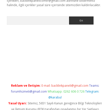
içerikleri,
backlinkpanelicomtr@gmail.com
adresine bildirmeniz
halinde, ilgili içerikler yasal süre içerisinde sitemizden kaldırılacaktır.
Arama
exbett.net/
betexper.xyz
Reklam ve İletişim:
E-mail:
backlinkpaneli@gmail.com
Teams:
forumhizmeti@gmail.com
Whatsapp: 0262 606 0 726
Telegram:
@karabul
Yasal Uyarı:
Sitemiz, 5651 Sayılı Kanun gereğince Bilgi Teknolojileri
ve İletişim Kurumu (BTK) tarafından onaylanmış bir Yer Sağlayıcı