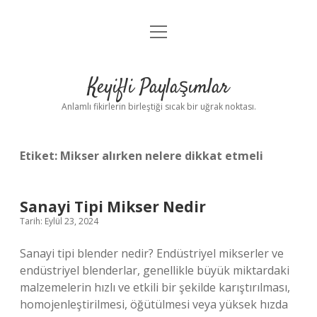
menüyü
Anasayfa
aç
Gizlilik Politikası
Keyifli Paylaşımlar
Yasal Uyarı
Anlamlı fikirlerin birleştiği sıcak bir uğrak noktası.
Hakkımızda
Etiket:
Mikser alırken nelere dikkat etmeli
Sanayi Tipi Mikser Nedir
Tarih: Eylül 23, 2024
Sanayi tipi blender nedir? Endüstriyel mikserler ve
endüstriyel blenderlar, genellikle büyük miktardaki
malzemelerin hızlı ve etkili bir şekilde karıştırılması,
homojenleştirilmesi, öğütülmesi veya yüksek hızda