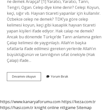
ne demek Arapça? [1] Yaratıcı, Yaratıcı, Tanrı,
Tengri, Ogan. Celep diye kime denir? Celep: Koyun,
keçi, sığır vb. Hayvan ticareti yapanlar için kullanılır.
Özbekce celep ne demek? TDK’ya göre celep
kelimesi koyun, keçi gibi kasaplık hayvan ticareti
yapan kişileri ifade ediyor. Hak calap ne demek?
Ancak bu dönemde Türkçe’de Tanrı anlamına gelen
Çalap kelimesi de yaygınlaştı. Allah’ın başka
sıfatlarla ifade edilmesi gereken yerlerde Allah’ın
büyüklüğünün ve tanrılığının sıfat önekiyle (Hak
Çalap) ifade…
Celebe
Devamını okuyun
Yorum Bırak
Ne
Demek
https://www.kanaryaforumu.com
https://keza.com.tr
https://hasi.com.tr
knight online
nttgame
Sitemap