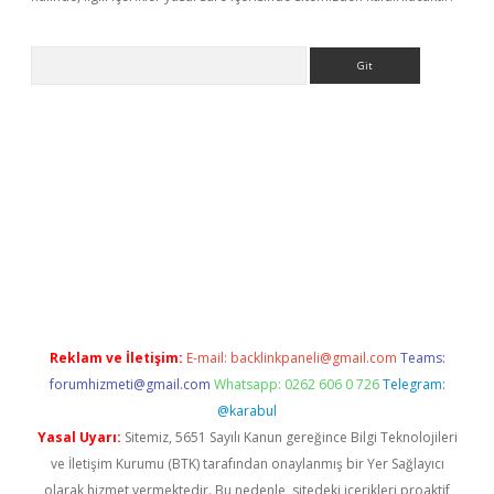
Arama
exbett.net/
betexper.xyz
Reklam ve İletişim:
E-mail:
backlinkpaneli@gmail.com
Teams:
forumhizmeti@gmail.com
Whatsapp: 0262 606 0 726
Telegram:
@karabul
Yasal Uyarı:
Sitemiz, 5651 Sayılı Kanun gereğince Bilgi Teknolojileri
ve İletişim Kurumu (BTK) tarafından onaylanmış bir Yer Sağlayıcı
olarak hizmet vermektedir. Bu nedenle, sitedeki içerikleri proaktif