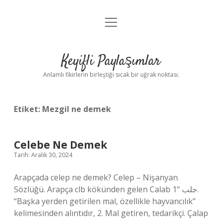
menüyü
Anasayfa
aç
Gizlilik Politikası
Keyifli Paylaşımlar
Yasal Uyarı
Anlamlı fikirlerin birleştiği sıcak bir uğrak noktası.
Hakkımızda
Etiket:
Mezgil ne demek
Celebe Ne Demek
Tarih: Aralık 30, 2024
Arapçada celep ne demek? Celep – Nişanyan
Sözlüğü. Arapça clb kökünden gelen Calab جلب “1.
“Başka yerden getirilen mal, özellikle hayvancılık”
kelimesinden alıntıdır, 2. Mal getiren, tedarikçi. Çalap