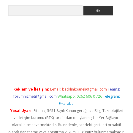
Arama
exbett.net/
betexper.xyz
Reklam ve İletişim:
E-mail:
backlinkpaneli@gmail.com
Teams:
forumhizmeti@gmail.com
Whatsapp: 0262 606 0 726
Telegram:
@karabul
Yasal Uyarı:
Sitemiz, 5651 Sayılı Kanun gereğince Bilgi Teknolojileri
ve İletişim Kurumu (BTK) tarafından onaylanmış bir Yer Sağlayıcı
olarak hizmet vermektedir. Bu nedenle, sitedeki içerikleri proaktif
olarak denetleme veya araştırma yükümlülüğümüz bulunmamaktadır.