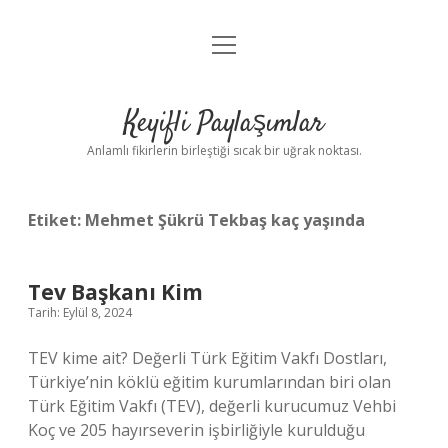
menüyü
Anasayfa
aç
Gizlilik Politikası
Keyifli Paylaşımlar
Yasal Uyarı
Anlamlı fikirlerin birleştiği sıcak bir uğrak noktası.
Hakkımızda
Etiket:
Mehmet Şükrü Tekbaş kaç yaşında
Tev Başkanı Kim
Tarih: Eylül 8, 2024
TEV kime ait? Değerli Türk Eğitim Vakfı Dostları,
Türkiye’nin köklü eğitim kurumlarından biri olan
Türk Eğitim Vakfı (TEV), değerli kurucumuz Vehbi
Koç ve 205 hayırseverin işbirliğiyle kurulduğu