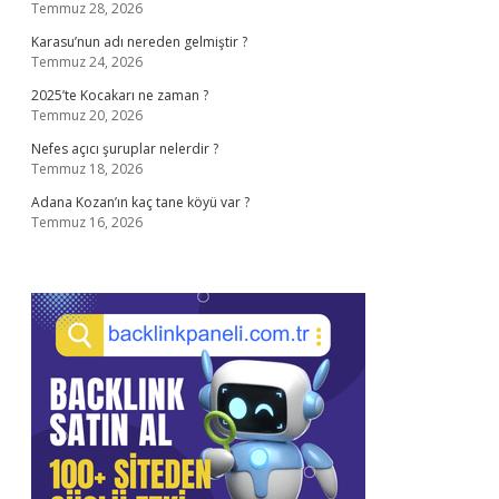
Temmuz 28, 2026
Karasu’nun adı nereden gelmiştir ?
Temmuz 24, 2026
2025’te Kocakarı ne zaman ?
Temmuz 20, 2026
Nefes açıcı şuruplar nelerdir ?
Temmuz 18, 2026
Adana Kozan’ın kaç tane köyü var ?
Temmuz 16, 2026