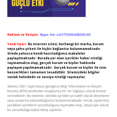
Reklam ve İletişim:
Skype: live:.cid.575569c608265c69
Yasal Uyarı:
Bu internet sitesi, herhangi bir marka, kurum
veya şahıs şirketi ile hiçbir bağlantısı bulunmamaktadır.
Sitede yalnızca kendi hazırladığımız makaleler
paylaşılmaktadır. Burada yer alan içerikler haber niteliği
taşımamakta olup, gerçek kurum ve kişiler hakkında
paylaşım yapılmamaktadır. Gerçek kurum ve kişiler ile isim
benzerlikleri tamamen tesadüfidir. Sitemizdeki bilgiler
taslak halindedir ve tavsiye niteliği taşımazlar.
Sitemiz, 5651 Sayılı Kanun gereğince Bilgi Teknolojileri ve İletişim
Kurumu (BTK) tarafından onaylanmış bir Yer Sağlayıcı olarak hizmet
vermektedir. Bu nedenle, sitedeki içerikleri proaktif olarak denetleme
veya araştırma yükümlülüğümüz bulunmamaktadır. Ancak, üyelerimiz
yazdıkları içeriklerin sorumluluğunu taşımakta olup, siteye üye olarak
bu sorumluluğu kabul etmiş sayılırlar.