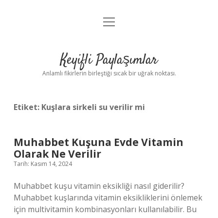
menüyü
Anasayfa
aç
Gizlilik Politikası
Keyifli Paylaşımlar
Yasal Uyarı
Anlamlı fikirlerin birleştiği sıcak bir uğrak noktası.
Hakkımızda
Etiket:
Kuşlara sirkeli su verilir mi
Muhabbet Kuşuna Evde Vitamin
Olarak Ne Verilir
Tarih: Kasım 14, 2024
Muhabbet kuşu vitamin eksikliği nasıl giderilir?
Muhabbet kuşlarında vitamin eksikliklerini önlemek
için multivitamin kombinasyonları kullanılabilir. Bu