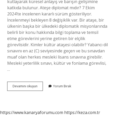
kutlayarak küresel anlayış ve barışın gelişimine
katkıda bulunur. Ateşe diplomat mıdır? 7 Ekim
2024’te incelenen kararlı sürüm gösteriliyor.
İncelenmeyi bekleyen 8 değişiklik var. Bir ataşe, bir
ülkenin başka bir ülkedeki diplomatik misyonlarında
belirli bir konu hakkında bilgi toplama ve temsil
etme görevlerini yerine getiren bir elçilik
görevlisidir. Kimler kültür ataşesi olabilir? Yabancı dil
sınavını en az (C) seviyesinde geçen ve bu sınavdan
muaf olan herkes mesleki lisans sınavına girebilir.
Mesleki yeterlilik sınavı, kültür ve fonlama görevlisi,
…
Kültür
Devamını okuyun
Yorum Bırak
Ateşeliği
Ne
Demek
https://www.kanaryaforumu.com
https://keza.com.tr