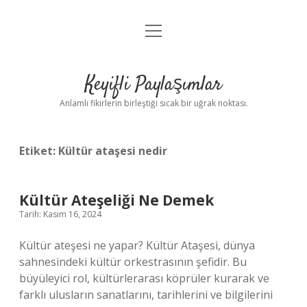
menüyü
Anasayfa
aç
Gizlilik Politikası
Keyifli Paylaşımlar
Yasal Uyarı
Anlamlı fikirlerin birleştiği sıcak bir uğrak noktası.
Hakkımızda
Etiket:
Kültür ataşesi nedir
Kültür Ateşeliği Ne Demek
Tarih: Kasım 16, 2024
Kültür ateşesi ne yapar? Kültür Ataşesi, dünya
sahnesindeki kültür orkestrasının şefidir. Bu
büyüleyici rol, kültürlerarası köprüler kurarak ve
farklı ulusların sanatlarını, tarihlerini ve bilgilerini