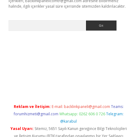
içerikleri,
backlinkpanelicomtr@gmail.com
adresine bildirmeniz
halinde, ilgili içerikler yasal süre içerisinde sitemizden kaldırılacaktır.
Arama
tps://elexbett.net/
betexper.xyz
Reklam ve İletişim:
E-mail:
backlinkpaneli@gmail.com
Teams:
forumhizmeti@gmail.com
Whatsapp: 0262 606 0 726
Telegram:
@karabul
Yasal Uyarı:
Sitemiz, 5651 Sayılı Kanun gereğince Bilgi Teknolojileri
ve İletişim Kurumu (BTK) tarafından onaylanmış bir Yer Sağlayıcı