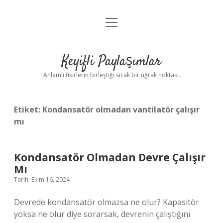
menüyü
Anasayfa
aç
Gizlilik Politikası
Keyifli Paylaşımlar
Yasal Uyarı
Anlamlı fikirlerin birleştiği sıcak bir uğrak noktası.
Hakkımızda
Etiket:
Kondansatör olmadan vantilatör çalışır
mı
Kondansatör Olmadan Devre Çalışır
Mı
Tarih: Ekim 16, 2024
Devrede kondansatör olmazsa ne olur? Kapasitör
yoksa ne olur diye sorarsak, devrenin çalıştığını