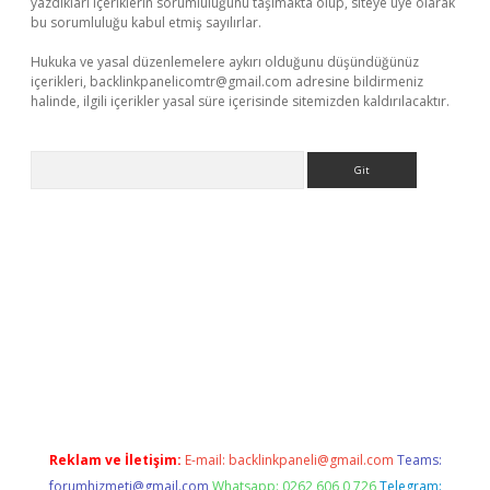
yazdıkları içeriklerin sorumluluğunu taşımakta olup, siteye üye olarak
bu sorumluluğu kabul etmiş sayılırlar.
Hukuka ve yasal düzenlemelere aykırı olduğunu düşündüğünüz
içerikleri,
backlinkpanelicomtr@gmail.com
adresine bildirmeniz
halinde, ilgili içerikler yasal süre içerisinde sitemizden kaldırılacaktır.
Arama
lexbett.net/
betexper.xyz
Reklam ve İletişim:
E-mail:
backlinkpaneli@gmail.com
Teams:
forumhizmeti@gmail.com
Whatsapp: 0262 606 0 726
Telegram: