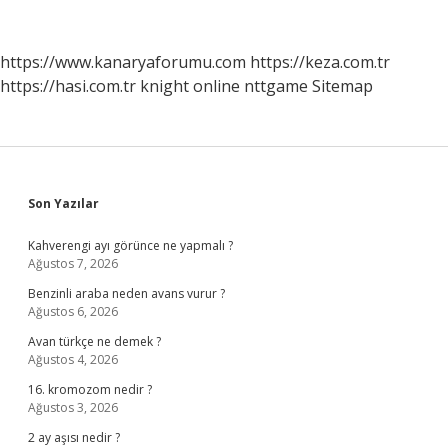
Çalışır
Mı
https://www.kanaryaforumu.com
https://keza.com.tr
https://hasi.com.tr
knight online
nttgame
Sitemap
Sidebar
Son Yazılar
Kahverengi ayı görünce ne yapmalı ?
Ağustos 7, 2026
Benzinli araba neden avans vurur ?
Ağustos 6, 2026
Avan türkçe ne demek ?
Ağustos 4, 2026
16. kromozom nedir ?
Ağustos 3, 2026
2 ay aşısı nedir ?