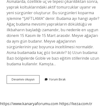
Asmalarda, özellikle uç ve tepesi çıkarıldıktan sonra,
yaprak koltuklarındaki aktif tomurcuklar uyanır ve
yeni sürgünler oluşturur. Bu sürgünleri koparma
işlemine “ŞAFTLAMA” denir. Budama ayı hangi aydır?
Ağaç budama mevsimi yaprakların döküldüğü ve
ilkbaharın başladığı zamandır, bu nedenle en uygun
dönem 15 Kasım ile 15 Mart arasıdır. Meyve ağaçları
da aynı gün budanır. Meyve ağaçlarının
sürgünlerinin yaz boyunca inceltilmesi normaldir.
Asma budamada kaç göz bırakılır? b) Uzun budama:
Bazı bölgelerde Goble ve bazı eğitim stillerinde uzun
budama kullanılır. Kamışta…
Asma
Devamını okuyun
Yorum Bırak
Budaması
Hangi
Ayda
Olur
https://www.kanaryaforumu.com
https://keza.com.tr