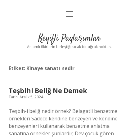
menüyü
Anasayfa
aç
Gizlilik Politikası
Keyifli Paylaşımlar
Yasal Uyarı
Anlamlı fikirlerin birleştiği sıcak bir uğrak noktası.
Hakkımızda
Etiket:
Kinaye sanatı nedir
Teşbihi Beliğ Ne Demek
Tarih: Aralık 5, 2024
Teşbih-i beliğ nedir örnek? Belagatli benzetme
örnekleri Sadece kendine benzeyen ve kendine
benzeyenleri kullanarak benzetme anlatma
sanatına örnekler şunlardır; Dev çocuk gören