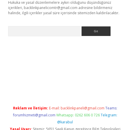
Hukuka ve yasal düzenlemelere aykırı olduğunu düşündüğünüz
içerikleri,
backlinkpanelicomtr@gmail.com
adresine bildirmeniz
halinde, ilgili içerikler yasal süre içerisinde sitemizden kaldırılacaktır.
Arama
lexbett.net/
betexper.xyz
Reklam ve İletişim:
E-mail:
backlinkpaneli@gmail.com
Teams:
forumhizmeti@gmail.com
Whatsapp: 0262 606 0 726
Telegram:
@karabul
Yasal Uyarı:
Sitemiz, 5651 Sayılı Kanun gereğince Bilgi Teknolojileri