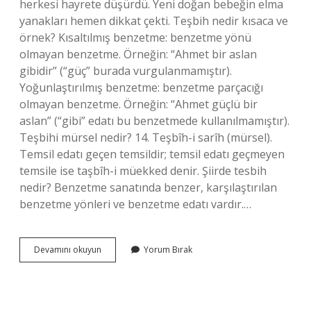
herkesi hayrete düşürdü. Yeni doğan bebeğin elma
yanakları hemen dikkat çekti. Teşbih nedir kısaca ve
örnek? Kısaltılmış benzetme: benzetme yönü
olmayan benzetme. Örneğin: “Ahmet bir aslan
gibidir” (“güç” burada vurgulanmamıştır).
Yoğunlaştırılmış benzetme: benzetme parçacığı
olmayan benzetme. Örneğin: “Ahmet güçlü bir
aslan” (“gibi” edatı bu benzetmede kullanılmamıştır).
Teşbihi mürsel nedir? 14. Teşbîh-i sarîh (mürsel).
Temsil edatı geçen temsildir; temsil edatı geçmeyen
temsile ise taşbîh-i müekked denir. Şiirde tesbih
nedir? Benzetme sanatında benzer, karşılaştırılan
benzetme yönleri ve benzetme edatı vardır.…
Teşbihi
Devamını okuyun
Yorum Bırak
Beliğ
Ne
Demek