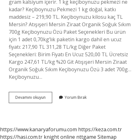
gram kalsiyum içerir. 1 kg keçiboynuzu pekmezi ne
kadar? Keçiboynuzu Pekmezi 1 kg doğal, katkı
maddesiz – 219,90 TL. Keçiboynuzu kilosu kaç TL
Mersin? Atışışeri Mersin Ziraat Organik Soğuk Sıkım
700g Keçiboynuzu Özü Paket Seçenekleri Bu ürün
için 1 adet 0,70kg’lık paketin kargo dahil en ucuz
fiyatı: 217,90 TL 311,28 TL/kg Diğer Paket
Seçenekleri: Birim Fiyatı En Ucuz 520,00 TL Ücretsiz
Kargo 247,61 TL/kg %20 Git Atışışeri Mersin Ziraat
Organik Soğuk Sıkım Keçiboynuzu Özü 3 adet 700g…
Keçiboynuzu…
Keçi
Devamını okuyun
Yorum Bırak
Boynuzunun
Kilosu
Kaç
Para
https://www.kanaryaforumu.com
https://keza.com.tr
https://hasi.com.tr
knight online
nttgame
Sitemap