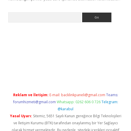
Arama
exbett.net/
betexper.xyz
Reklam ve İletişim:
E-mail:
backlinkpaneli@gmail.com
Teams:
forumhizmeti@gmail.com
Whatsapp: 0262 606 0 726
Telegram:
@karabul
Yasal Uyarı:
Sitemiz, 5651 Sayılı Kanun gereğince Bilgi Teknolojileri
ve İletişim Kurumu (BTK) tarafından onaylanmış bir Yer Sağlayıcı
olarak hizmet vermektedir. Bu nedenle, sitedeki içerikleri proaktif