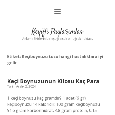
menüyü
Anasayfa
aç
Gizlilik Politikası
Keyifli Paylaşımlar
Yasal Uyarı
Anlamlı fikirlerin birleştiği sıcak bir uğrak noktası.
Hakkımızda
Etiket:
Keçiboynuzu tozu hangi hastalıklara iyi
gelir
Keçi Boynuzunun Kilosu Kaç Para
Tarih: Aralık 2, 2024
1 keçi boynuzu kaç gramdır? 1 adet (6 gr)
keçiboynuzu 14 kaloridir. 100 gram keçiboynuzu
91.6 gram karbonhidrat, 4.8 gram protein, 0.15