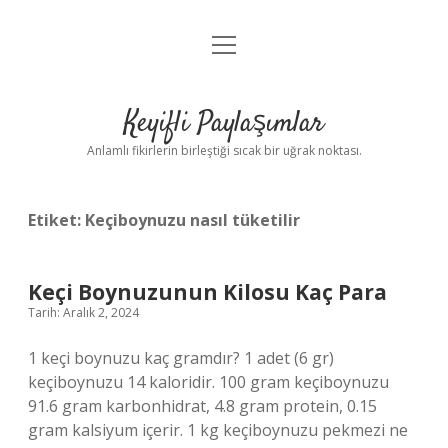
menüyü
Anasayfa
aç
Gizlilik Politikası
Keyifli Paylaşımlar
Yasal Uyarı
Anlamlı fikirlerin birleştiği sıcak bir uğrak noktası.
Hakkımızda
Etiket:
Keçiboynuzu nasıl tüketilir
Keçi Boynuzunun Kilosu Kaç Para
Tarih: Aralık 2, 2024
1 keçi boynuzu kaç gramdır? 1 adet (6 gr)
keçiboynuzu 14 kaloridir. 100 gram keçiboynuzu
91.6 gram karbonhidrat, 4.8 gram protein, 0.15
gram kalsiyum içerir. 1 kg keçiboynuzu pekmezi ne