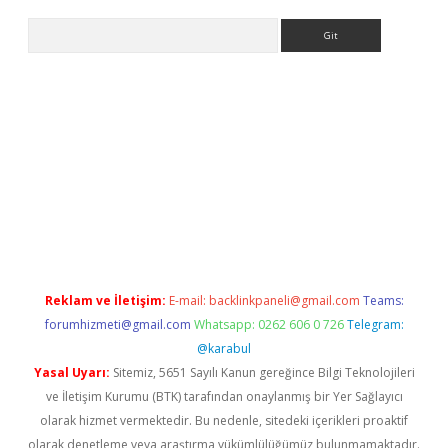
Arama
://elexbett.net/
betexper.xyz
Reklam ve İletişim:
E-mail:
backlinkpaneli@gmail.com
Teams:
forumhizmeti@gmail.com
Whatsapp: 0262 606 0 726
Telegram:
@karabul
Yasal Uyarı:
Sitemiz, 5651 Sayılı Kanun gereğince Bilgi Teknolojileri
ve İletişim Kurumu (BTK) tarafından onaylanmış bir Yer Sağlayıcı
olarak hizmet vermektedir. Bu nedenle, sitedeki içerikleri proaktif
olarak denetleme veya araştırma yükümlülüğümüz bulunmamaktadır.