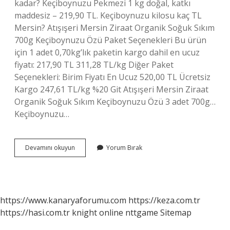
kadar? Keçiboynuzu Pekmezi 1 kg doğal, katkı
maddesiz – 219,90 TL. Keçiboynuzu kilosu kaç TL
Mersin? Atışışeri Mersin Ziraat Organik Soğuk Sıkım
700g Keçiboynuzu Özü Paket Seçenekleri Bu ürün
için 1 adet 0,70kg’lık paketin kargo dahil en ucuz
fiyatı: 217,90 TL 311,28 TL/kg Diğer Paket
Seçenekleri: Birim Fiyatı En Ucuz 520,00 TL Ücretsiz
Kargo 247,61 TL/kg %20 Git Atışışeri Mersin Ziraat
Organik Soğuk Sıkım Keçiboynuzu Özü 3 adet 700g…
Keçiboynuzu…
Keçi
Devamını okuyun
Yorum Bırak
Boynuzunun
Kilosu
Kaç
Para
https://www.kanaryaforumu.com
https://keza.com.tr
https://hasi.com.tr
knight online
nttgame
Sitemap