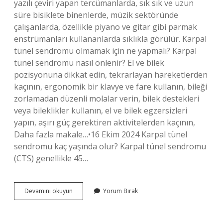
yazılı çeviri yapan tercümanlarda, sık sık ve uzun
süre bisiklete binenlerde, müzik sektöründe
çalışanlarda, özellikle piyano ve gitar gibi parmak
enstrümanları kullananlarda sıklıkla görülür. Karpal
tünel sendromu olmamak için ne yapmalı? Karpal
tünel sendromu nasıl önlenir? El ve bilek
pozisyonuna dikkat edin, tekrarlayan hareketlerden
kaçının, ergonomik bir klavye ve fare kullanın, bileği
zorlamadan düzenli molalar verin, bilek destekleri
veya bileklikler kullanın, el ve bilek egzersizleri
yapın, aşırı güç gerektiren aktivitelerden kaçının,
Daha fazla makale…•16 Ekim 2024 Karpal tünel
sendromu kaç yaşında olur? Karpal tünel sendromu
(CTS) genellikle 45…
Karpal
Devamını okuyun
Yorum Bırak
Tünel
Sendromu
Kimlerde