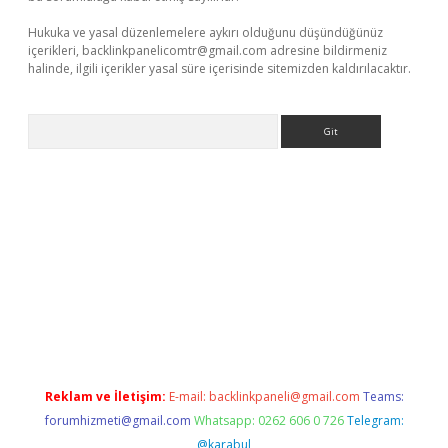
Hukuka ve yasal düzenlemelere aykırı olduğunu düşündüğünüz
içerikleri,
backlinkpanelicomtr@gmail.com
adresine bildirmeniz
halinde, ilgili içerikler yasal süre içerisinde sitemizden kaldırılacaktır.
Arama
exbett.net/
betexper.xyz
Reklam ve İletişim:
E-mail:
backlinkpaneli@gmail.com
Teams:
forumhizmeti@gmail.com
Whatsapp: 0262 606 0 726
Telegram:
@karabul