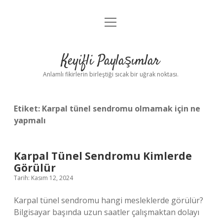
menüyü
Anasayfa
aç
Gizlilik Politikası
Keyifli Paylaşımlar
Yasal Uyarı
Anlamlı fikirlerin birleştiği sıcak bir uğrak noktası.
Hakkımızda
Etiket:
Karpal tünel sendromu olmamak için ne
yapmalı
Karpal Tünel Sendromu Kimlerde
Görülür
Tarih: Kasım 12, 2024
Karpal tünel sendromu hangi mesleklerde görülür?
Bilgisayar başında uzun saatler çalışmaktan dolayı