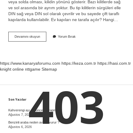
veya solda olması, kilidin yönünü gösterir. Bazı kilitlerde sağ
ve sol arasında bir ayrım yoktur. Bu tip kilitlerin sürgüleri elle
DIN sağ veya DIN sol olarak çevrilir ve bu sayede çift taraflı
kapılarda kullanılabilir. Ev kapıları ne tarafa açılır? Hangi…
Evin
Devamını okuyun
Yorum Bırak
Kapısı
Hangi
Yöne
Bakmalı
https://www.kanaryaforumu.com
https://keza.com.tr
https://hasi.com.tr
knight online
nttgame
Sitemap
403
Sidebar
Son Yazılar
Kahverengi ayı görünce ne yapmalı ?
Ağustos 7, 2026
Benzinli araba neden avans vurur ?
Ağustos 6, 2026