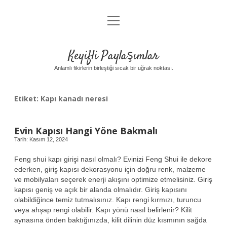
menüyü
Anasayfa
aç
Gizlilik Politikası
Keyifli Paylaşımlar
Yasal Uyarı
Anlamlı fikirlerin birleştiği sıcak bir uğrak noktası.
Hakkımızda
Etiket:
Kapı kanadı neresi
Evin Kapısı Hangi Yöne Bakmalı
Tarih: Kasım 12, 2024
Feng shui kapı girişi nasıl olmalı? Evinizi Feng Shui ile dekore
ederken, giriş kapısı dekorasyonu için doğru renk, malzeme
ve mobilyaları seçerek enerji akışını optimize etmelisiniz. Giriş
kapısı geniş ve açık bir alanda olmalıdır. Giriş kapısını
olabildiğince temiz tutmalısınız. Kapı rengi kırmızı, turuncu
veya ahşap rengi olabilir. Kapı yönü nasıl belirlenir? Kilit
aynasına önden baktığınızda, kilit dilinin düz kısmının sağda