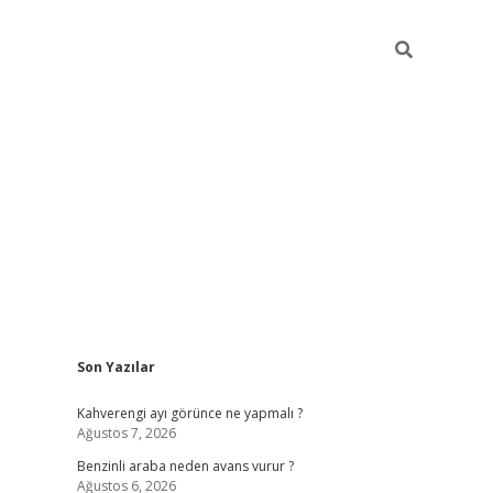
Sidebar
Son Yazılar
https://elex
Kahverengi ayı görünce ne yapmalı ?
Ağustos 7, 2026
Benzinli araba neden avans vurur ?
Ağustos 6, 2026