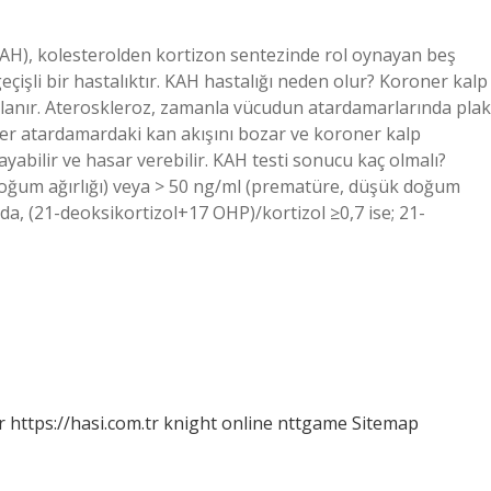
(KAH), kolesterolden kortizon sentezinde rol oynayan beş
çişli bir hastalıktır. KAH hastalığı neden olur? Koroner kalp
klanır. Ateroskleroz, zamanla vücudun atardamarlarında plak
er atardamardaki kan akışını bozar ve koroner kalp
ayabilir ve hasar verebilir. KAH testi sonucu kaç olmalı?
doğum ağırlığı) veya > 50 ng/ml (prematüre, düşük doğum
adımda, (21-deoksikortizol+17 OHP)/kortizol ≥0,7 ise; 21-
r
https://hasi.com.tr
knight online
nttgame
Sitemap