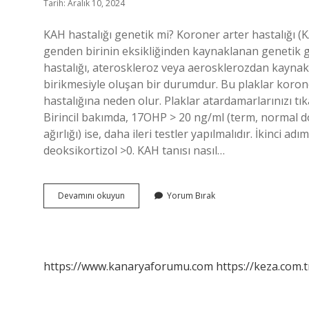
Tarih: Aralık 10, 2024
KAH hastalığı genetik mi? Koroner arter hastalığı 
genden birinin eksikliğinden kaynaklanan genetik ge
hastalığı, ateroskleroz veya aerosklerozdan kayna
birikmesiyle oluşan bir durumdur. Bu plaklar koron
hastalığına neden olur. Plaklar atardamarlarınızı tık
Birincil bakımda, 17OHP > 20 ng/ml (term, normal 
ağırlığı) ise, daha ileri testler yapılmalıdır. İkinci 
deoksikortizol >0. KAH tanısı nasıl…
Kah
Devamını okuyun
Yorum Bırak
Genetik
Mi
https://www.kanaryaforumu.com
https://keza.com.t