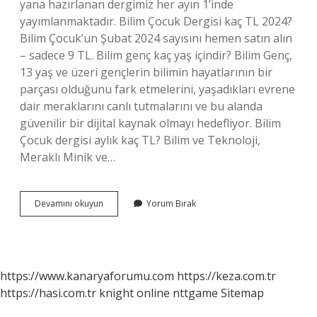
yana hazırlanan dergimiz her ayın 1’inde
yayımlanmaktadır. Bilim Çocuk Dergisi kaç TL 2024?
Bilim Çocuk’un Şubat 2024 sayısını hemen satın alın
– sadece 9 TL. Bilim genç kaç yaş içindir? Bilim Genç,
13 yaş ve üzeri gençlerin bilimin hayatlarının bir
parçası olduğunu fark etmelerini, yaşadıkları evrene
dair meraklarını canlı tutmalarını ve bu alanda
güvenilir bir dijital kaynak olmayı hedefliyor. Bilim
Çocuk dergisi aylık kaç TL? Bilim ve Teknoloji,
Meraklı Minik ve…
Bilim
Devamını okuyun
Yorum Bırak
Ve
Çocuk
Dergisi
Kaç
Yaş
https://www.kanaryaforumu.com
https://keza.com.tr
Için
https://hasi.com.tr
knight online
nttgame
Sitemap