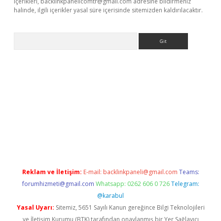
içerikleri,
backlinkpanelicomtr@gmail.com
adresine bildirmeniz
halinde, ilgili içerikler yasal süre içerisinde sitemizden kaldırılacaktır.
Arama
exbett.net/
betexper.xyz
Reklam ve İletişim:
E-mail:
backlinkpaneli@gmail.com
Teams:
forumhizmeti@gmail.com
Whatsapp: 0262 606 0 726
Telegram:
@karabul
Yasal Uyarı:
Sitemiz, 5651 Sayılı Kanun gereğince Bilgi Teknolojileri
ve İletişim Kurumu (BTK) tarafından onaylanmış bir Yer Sağlayıcı