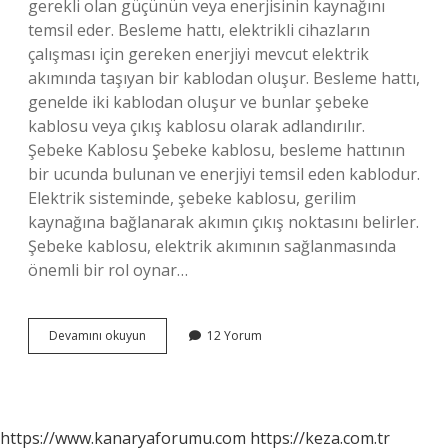
gerekli olan güçünün veya enerjisinin kaynağını
temsil eder. Besleme hattı, elektrikli cihazların
çalışması için gereken enerjiyi mevcut elektrik
akımında taşıyan bir kablodan oluşur. Besleme hattı,
genelde iki kablodan oluşur ve bunlar şebeke
kablosu veya çıkış kablosu olarak adlandırılır.
Şebeke Kablosu Şebeke kablosu, besleme hattının
bir ucunda bulunan ve enerjiyi temsil eden kablodur.
Elektrik sisteminde, şebeke kablosu, gerilim
kaynağına bağlanarak akımın çıkış noktasını belirler.
Şebeke kablosu, elektrik akımının sağlanmasında
önemli bir rol oynar…
Besleme
Devamını okuyun
12 Yorum
hattı
ne
demek
https://www.kanaryaforumu.com
https://keza.com.tr