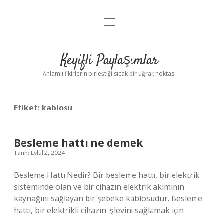
menüyü
Anasayfa
aç
Gizlilik Politikası
Keyifli Paylaşımlar
Yasal Uyarı
Anlamlı fikirlerin birleştiği sıcak bir uğrak noktası.
Hakkımızda
Etiket:
kablosu
Besleme hattı ne demek
Tarih: Eylül 2, 2024
Besleme Hattı Nedir? Bir besleme hattı, bir elektrik
sisteminde olan ve bir cihazın elektrik akımının
kaynağını sağlayan bir şebeke kablosudur. Besleme
hattı, bir elektrikli cihazın işlevini sağlamak için