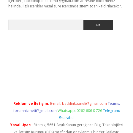
içerikleri,
backlinkpanelicomtr@gmail.com
adresine bildirmeniz
halinde, ilgili içerikler yasal süre içerisinde sitemizden kaldırılacaktır.
Arama
exbett.net/
betexper.xyz
Reklam ve İletişim:
E-mail:
backlinkpaneli@gmail.com
Teams:
forumhizmeti@gmail.com
Whatsapp: 0262 606 0 726
Telegram:
@karabul
Yasal Uyarı:
Sitemiz, 5651 Sayılı Kanun gereğince Bilgi Teknolojileri
ve İletişim Kurumu (BTK) tarafından onaylanmış bir Yer Sağlayıcı