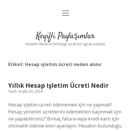
menüyü
Anasayfa
aç
Gizlilik Politikası
Keyifli Paylaşımlar
Yasal Uyarı
Anlamlı fikirlerin birleştiği sıcak bir uğrak noktası.
Hakkımızda
Etiket:
Hesap işletim ücreti neden alınır
Yıllık Hesap Işletim Ücreti Nedir
Tarih: Aralık 30, 2024
Hesap işletim ücreti ödememek için ne yapmalı?
Hesap yönetim ücretlerini ödemekten kaçınmak için
ne yapabilirsiniz? Birkaç fatura veya kredi kartı için
otomatik ödeme emri ayarlayın. Hesabın bulunduğu