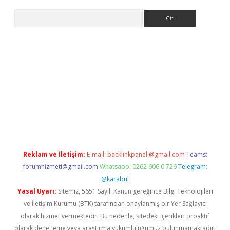
Arama
exbett.net/
betexper.xyz
Reklam ve İletişim:
E-mail:
backlinkpaneli@gmail.com
Teams:
forumhizmeti@gmail.com
Whatsapp: 0262 606 0 726
Telegram:
@karabul
Yasal Uyarı:
Sitemiz, 5651 Sayılı Kanun gereğince Bilgi Teknolojileri
ve İletişim Kurumu (BTK) tarafından onaylanmış bir Yer Sağlayıcı
olarak hizmet vermektedir. Bu nedenle, sitedeki içerikleri proaktif
olarak denetleme veya araştırma yükümlülüğümüz bulunmamaktadır.