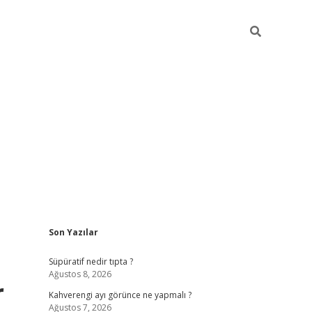
Sidebar
Son Yazılar
https://elexbett.ne
Süpüratif nedir tıpta ?
Ağustos 8, 2026
r
Kahverengi ayı görünce ne yapmalı ?
Ağustos 7, 2026