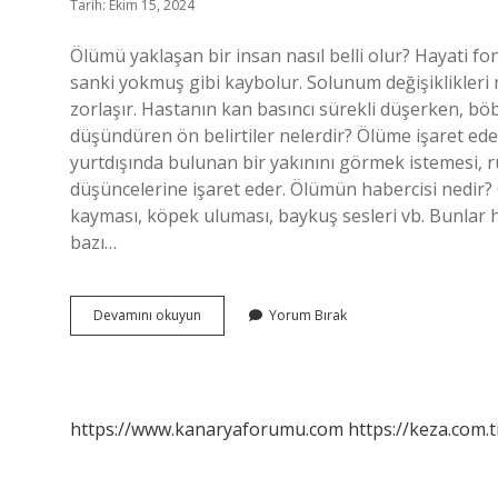
Tarih: Ekim 15, 2024
Ölümü yaklaşan bir insan nasıl belli olur? Hayati fo
sanki yokmuş gibi kaybolur. Solunum değişiklikleri m
zorlaşır. Hastanın kan basıncı sürekli düşerken, b
düşündüren ön belirtiler nelerdir? Ölüme işaret eden
yurtdışında bulunan bir yakınını görmek istemesi, rü
düşüncelerine işaret eder. Ölümün habercisi nedir? Ö
kayması, köpek uluması, baykuş sesleri vb. Bunlar h
bazı…
Ölümü
Devamını okuyun
Yorum Bırak
Yaklaşan
Hastanın
Belirtileri
Nelerdir
https://www.kanaryaforumu.com
https://keza.com.t