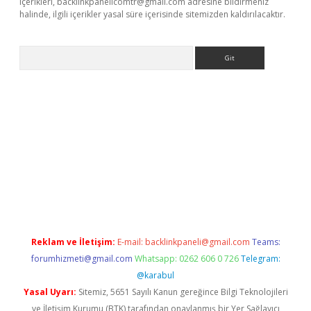
içerikleri,
backlinkpanelicomtr@gmail.com
adresine bildirmeniz
halinde, ilgili içerikler yasal süre içerisinde sitemizden kaldırılacaktır.
Arama
lexbett.net/
betexper.xyz
Reklam ve İletişim:
E-mail:
backlinkpaneli@gmail.com
Teams:
forumhizmeti@gmail.com
Whatsapp: 0262 606 0 726
Telegram:
@karabul
Yasal Uyarı:
Sitemiz, 5651 Sayılı Kanun gereğince Bilgi Teknolojileri
ve İletişim Kurumu (BTK) tarafından onaylanmış bir Yer Sağlayıcı