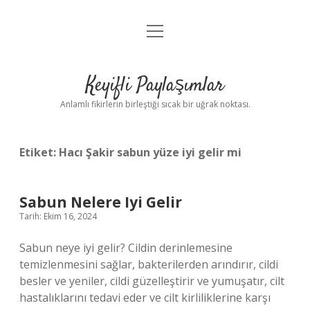
menüyü
Anasayfa
aç
Gizlilik Politikası
Keyifli Paylaşımlar
Yasal Uyarı
Anlamlı fikirlerin birleştiği sıcak bir uğrak noktası.
Hakkımızda
Etiket:
Hacı Şakir sabun yüze iyi gelir mi
Sabun Nelere Iyi Gelir
Tarih: Ekim 16, 2024
Sabun neye iyi gelir? Cildin derinlemesine
temizlenmesini sağlar, bakterilerden arındırır, cildi
besler ve yeniler, cildi güzelleştirir ve yumuşatır, cilt
hastalıklarını tedavi eder ve cilt kirliliklerine karşı