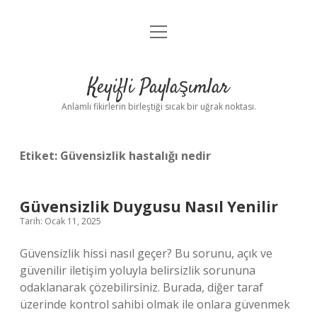
menüyü
Anasayfa
aç
Gizlilik Politikası
Keyifli Paylaşımlar
Yasal Uyarı
Anlamlı fikirlerin birleştiği sıcak bir uğrak noktası.
Hakkımızda
Etiket:
Güvensizlik hastalığı nedir
Güvensizlik Duygusu Nasıl Yenilir
Tarih: Ocak 11, 2025
Güvensizlik hissi nasıl geçer? Bu sorunu, açık ve
güvenilir iletişim yoluyla belirsizlik sorununa
odaklanarak çözebilirsiniz. Burada, diğer taraf
üzerinde kontrol sahibi olmak ile onlara güvenmek