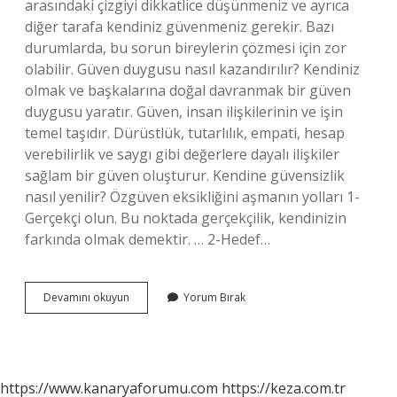
arasındaki çizgiyi dikkatlice düşünmeniz ve ayrıca
diğer tarafa kendiniz güvenmeniz gerekir. Bazı
durumlarda, bu sorun bireylerin çözmesi için zor
olabilir. Güven duygusu nasıl kazandırılır? Kendiniz
olmak ve başkalarına doğal davranmak bir güven
duygusu yaratır. Güven, insan ilişkilerinin ve işin
temel taşıdır. Dürüstlük, tutarlılık, empati, hesap
verebilirlik ve saygı gibi değerlere dayalı ilişkiler
sağlam bir güven oluşturur. Kendine güvensizlik
nasıl yenilir? Özgüven eksikliğini aşmanın yolları 1-
Gerçekçi olun. Bu noktada gerçekçilik, kendinizin
farkında olmak demektir. … 2-Hedef…
Güvensizlik
Devamını okuyun
Yorum Bırak
Duygusu
Nasıl
Yenilir
https://www.kanaryaforumu.com
https://keza.com.tr