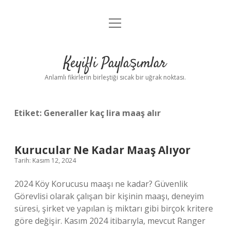
menüyü
Anasayfa
aç
Gizlilik Politikası
Keyifli Paylaşımlar
Yasal Uyarı
Anlamlı fikirlerin birleştiği sıcak bir uğrak noktası.
Hakkımızda
Etiket:
Generaller kaç lira maaş alır
Kurucular Ne Kadar Maaş Alıyor
Tarih: Kasım 12, 2024
2024 Köy Korucusu maaşı ne kadar? Güvenlik
Görevlisi olarak çalışan bir kişinin maaşı, deneyim
süresi, şirket ve yapılan iş miktarı gibi birçok kritere
göre değişir. Kasım 2024 itibarıyla, mevcut Ranger