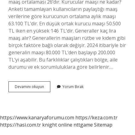
maaş ortalaması 26’dır. Kurucular maaşı ne kadar?
Anketi tamamlayan kullanıcıların paylaştığı maaş
verilerine göre kurucunun ortalama aylık maaşı
63.100 TL’dir. En düşük ortak kurucu maaşı 50.500
TL iken en yüksek 146 TL’dir. Generaller kaç lira
maaş alır? Generallerin maaşları rütbe ve kıdem gibi
birçok faktöre bağlı olarak değişir. 2024 itibariyle bir
generalin maaşı 80.000 TL’den başlayıp 200.000
TL’yi aşabilir. Bu farklılıklar çalıştıkları bölge, aile
durumu ve ek sorumluluklara göre belirlenir.…
Kurucular
Devamını okuyun
Yorum Bırak
Ne
Kadar
Maaş
Alıyor
https://www.kanaryaforumu.com
https://keza.com.tr
https://hasi.com.tr
knight online
nttgame
Sitemap