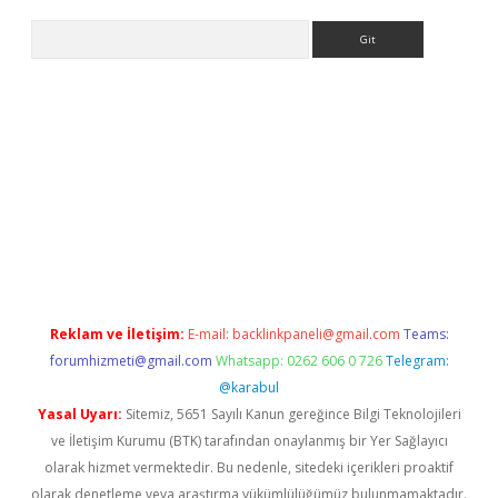
Arama
exbett.net/
betexper.xyz
Reklam ve İletişim:
E-mail:
backlinkpaneli@gmail.com
Teams:
forumhizmeti@gmail.com
Whatsapp: 0262 606 0 726
Telegram:
@karabul
Yasal Uyarı:
Sitemiz, 5651 Sayılı Kanun gereğince Bilgi Teknolojileri
ve İletişim Kurumu (BTK) tarafından onaylanmış bir Yer Sağlayıcı
olarak hizmet vermektedir. Bu nedenle, sitedeki içerikleri proaktif
olarak denetleme veya araştırma yükümlülüğümüz bulunmamaktadır.