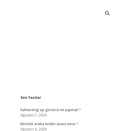
Sidebar
Son Yazılar
https://elexbett.ne
Kahverengi ayı görünce ne yapmalı ?
Ağustos 7, 2026
Benzinli araba neden avans vurur ?
Ağustos 6, 2026