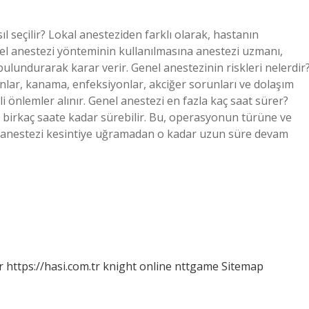
l seçilir? Lokal anesteziden farklı olarak, hastanın
l anestezi yönteminin kullanılmasına anestezi uzmanı,
lundurarak karar verir. Genel anestezinin riskleri nelerdir
onlar, kanama, enfeksiyonlar, akciğer sorunları ve dolaşım
kli önlemler alınır. Genel anestezi en fazla kaç saat sürer?
 birkaç saate kadar sürebilir. Bu, operasyonun türüne ve
, anestezi kesintiye uğramadan o kadar uzun süre devam
r
https://hasi.com.tr
knight online
nttgame
Sitemap