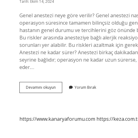
Tarih: Ekim 14, 2024
Genel anestezi neye göre verilir? Genel anestezi nası
operasyon süresince tamamen bilinçsiz olduğu gene
hastanın genel durumu ve tercihlerini göz önünde bu
Bu riskler arasında anesteziye bağlı alerjik reaksiy
sorunları yer alabilir. Bu riskleri azaltmak için gere
Anestezi ne kadar sürer? Anestezi birkaç dakikadan
seyrine bağlıdır; operasyon ne kadar uzun sürerse
eder.…
Genel
Devamını okuyun
Yorum Bırak
Anestezi
Hangi
Durumlarda
Yapılır
https://www.kanaryaforumu.com
https://keza.com.t