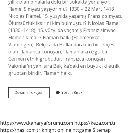
yıllık olan binalarla dolu bir sokakta yer alıyor.
Flamel Simyacı yaşıyor mu? 1330 – 22 Mart 1418
Nicolas Flamel, 15. yüzyılda yaşamış Fransız simyacı.
Ölümsüzlük iksirini kim bulmuştur? Nicolas Flamel
(1330–1418), 15. yüzyılda yaşamış Fransız simyacı.
Flemen kimdir? Flaman halkı (Felemenkçe:
Vlamingen), Belçika’da Hollandaca’nın bir lehçesi
olan Flamanca konuşan, Flamanlara özgü bir
Cermen etnik grubudur. Fransızca konuşan
Valonlar’ın yanı sıra Belçika’daki en büyük iki etnik
gruptan biridir. Flaman halkı…
Flamel
Devamını okuyun
Yorum Bırak
Yasıyor
Mu
https://www.kanaryaforumu.com
https://keza.com.tr
https://hasi.com.tr
knight online
nttgame
Sitemap