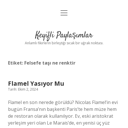
menüyü
Anasayfa
aç
Gizlilik Politikası
Keyifli Paylaşımlar
Yasal Uyarı
Anlamlı fikirlerin birleştiği sıcak bir uğrak noktası.
Hakkımızda
Etiket:
Felsefe taşı ne renktir
Flamel Yasıyor Mu
Tarih: Ekim 2, 2024
Flamel en son nerede görüldü? Nicolas Flamel’in evi
bugün Fransa’nın başkenti Paris’te hem müze hem
de restoran olarak kullanılıyor. Ev, eski aristokrat
yerleşim yeri olan Le Marais’de, en yenisi üç yüz